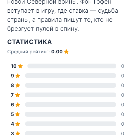
новой Северной войны. Фон Гофен
вступает в игру, где ставка — судьба
страны, а правила пишут те, кто не
брезгует пулей в спину.
СТАТИСТИКА
Средний рейтинг:
0.00
10
0
9
0
8
0
7
0
6
0
5
0
4
0
3
0