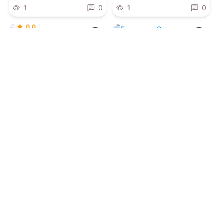
1
0
1
0
0.0
0.0
Наследие пяти
Бывшие. Старая
мельница
06.08.2026 -
Элис Фэй
06.08.2026 -
Зоя Ясина
Приключения
Современная проза
1
0
2
0
0.0
0.0
Весенние объятия
Ботанический сад в
чашке
06.08.2026 -
Ана Лам
06.08.2026 -
Лина Ровак