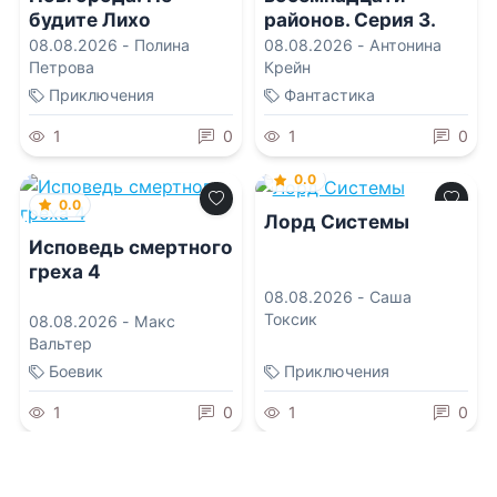
будите Лихо
районов. Серия 3.
Байронический тип
08.08.2026 -
Полина
08.08.2026 -
Антонина
Петрова
Крейн
Приключения
Фантастика
1
0
1
0
0.0
0.0
Лорд Системы
Исповедь смертного
греха 4
08.08.2026 -
Саша
Токсик
08.08.2026 -
Макс
Вальтер
Боевик
Приключения
1
0
1
0
0.0
0.0