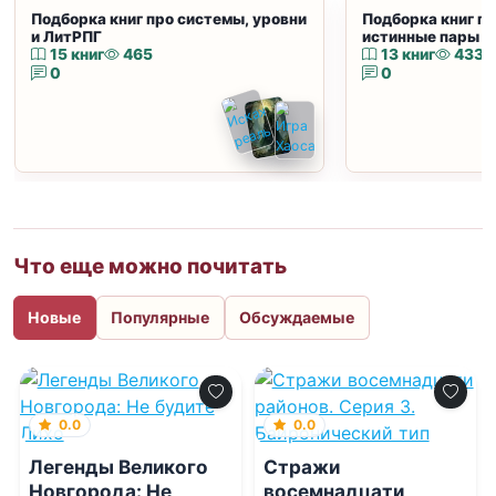
Подборка книг про системы, уровни
Подборка книг пр
и ЛитРПГ
истинные пары и
15 книг
465
13 книг
433
0
0
Что еще можно почитать
Новые
Популярные
Обсуждаемые
0.0
0.0
Легенды Великого
Стражи
Новгорода: Не
восемнадцати