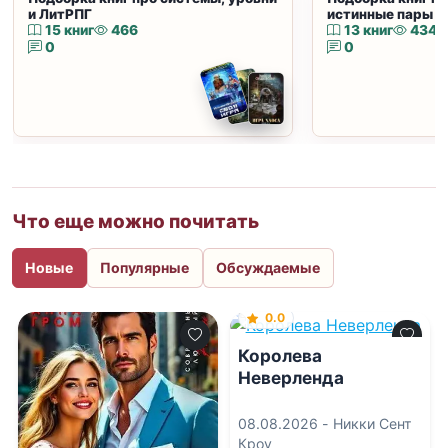
и ЛитРПГ
истинные пары и
15 книг
466
13 книг
434
0
0
Что еще можно почитать
Новые
Популярные
Обсуждаемые
0.0
Королева
Неверленда
08.08.2026 -
Никки Сент
Кроу