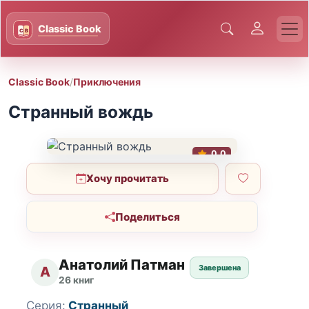
Classic Book
/
Приключения
Странный вождь
0.0
Хочу прочитать
Поделиться
Анатолий Патман
Завершена
А
26 книг
Серия:
Странный