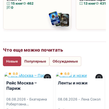
15 книг
462
13 книг
431
0
Что еще можно почитать
Новые
Популярные
Обсуждаемые
0.0
0.0
Рейс Москва –
Ленты и ножи
Париж
08.08.2026 -
Екатерина
08.08.2026 -
Лена Сокол
Робертовна
Рождественская