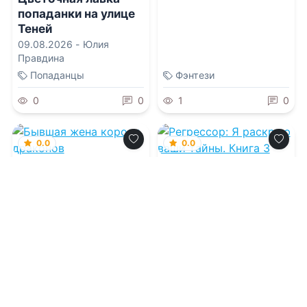
попаданки на улице
Теней
09.08.2026 -
Юлия
Правдина
Попаданцы
Фэнтези
0
0
1
0
0.0
0.0
Бывшая жена
Регрессор: Я
короля драконов
раскрою ваши
тайны. Книга 3
09.08.2026 -
Ольга
09.08.2026 -
Александр
Иконникова
Кронос
Проза
Фантастика
1
0
1
0