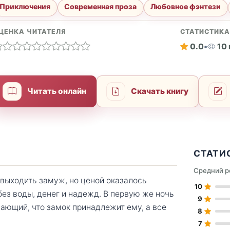
Приключения
Современная проза
Любовное фэнтези
ЦЕНКА ЧИТАТЕЛЯ
СТАТИСТИК
0.0
•
10
Читать онлайн
Скачать книгу
СТАТИ
Средний р
 выходить замуж, но ценой оказалось
10
ез воды, денег и надежд. В первую же ночь
9
ающий, что замок принадлежит ему, а все
8
7