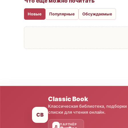
Что еще можно почитать
Новые
Популярные
Обсуждаемые
Classic Book
Классическая библиотека, подборки
списки для чтения онлайн.
CB
ПАРТНЁР
Л