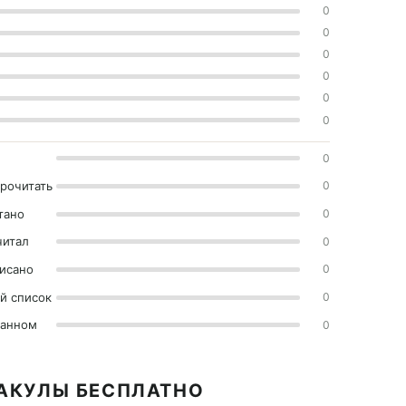
0
0
0
0
0
0
0
прочитать
0
тано
0
читал
0
исано
0
й список
0
ранном
0
РАКУЛЫ БЕСПЛАТНО