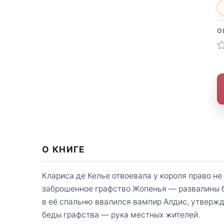
О
О КНИГЕ
Клариса де Келье отвоевала у короля право не
заброшенное графство Жопенья — развалины б
в её спальню ввалился вампир Алдис, утвержд
беды графства — рука местных жителей.