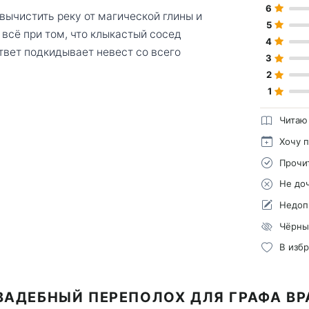
6
вычистить реку от магической глины и
5
 всё при том, что клыкастый сосед
4
твет подкидывает невест со всего
3
2
1
Читаю
Хочу 
Прочи
Не до
Недоп
Чёрны
В изб
ВАДЕБНЫЙ ПЕРЕПОЛОХ ДЛЯ ГРАФА В