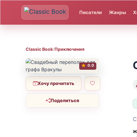
Писатели
Жанры
Х
Classic Book
/
Приключения
0.0
Хочу прочитать
Поделиться
С
Ж