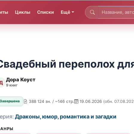
иты
Циклы
Списки
Ещё
Свадебный переполох дл
Дора Коуст
Д
9 книг
388 124 зн. / ~146 стр.
19.06.2026
(обн. 07.08.202
Завершена
ерия:
Драконы, юмор, романтика и загадки
АНРЫ