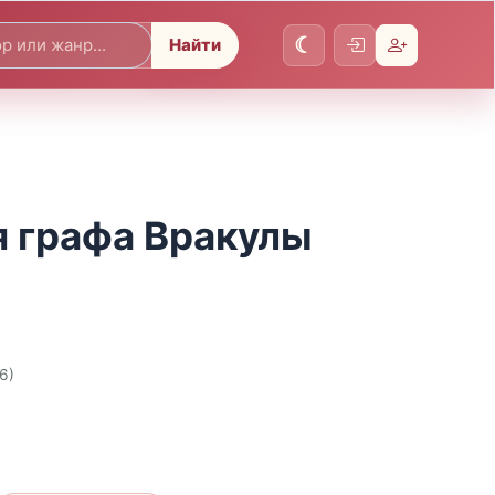
Найти
я графа Вракулы
6)