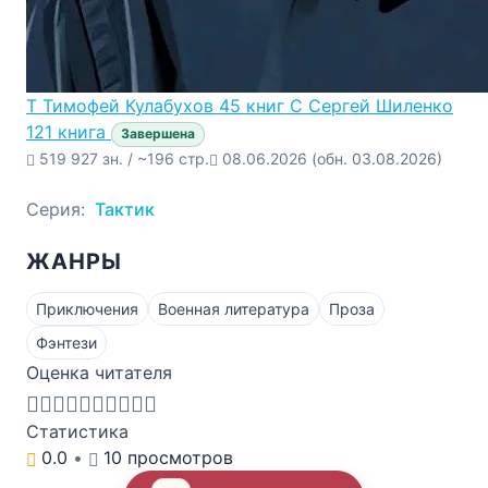
Т
Тимофей Кулабухов
45 книг
С
Сергей Шиленко
121 книга
Завершена
519 927 зн. / ~196 стр.
08.06.2026
(обн. 03.08.2026)
Серия:
Тактик
ЖАНРЫ
Приключения
Военная литература
Проза
Фэнтези
Оценка читателя
Статистика
0.0
•
10 просмотров