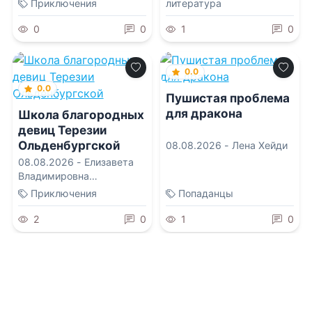
Приключения
литература
0
0
1
0
0.0
0.0
Пушистая проблема
для дракона
Школа благородных
девиц Терезии
Ольденбургской
08.08.2026 -
Лена Хейди
08.08.2026 -
Елизавета
Владимировна
Соболянская
Приключения
Попаданцы
2
0
1
0
0.0
0.0
Заноза для ищейки
Путешествие 2