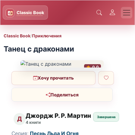
Classic Book
/
Приключения
Танец с драконами
0.0
Хочу прочитать
Поделиться
Джордж Р. Р. Мартин
Завершена
Д
4 книги
Серия:
Песнь Льда И Огня