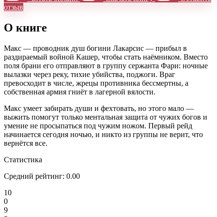
отзыв
О книге
Макс — проводник душ богини Лакарсис — прибыл в
раздираемый войной Кашер, чтобы стать наёмником. Вместо
поля брани его отправляют в группу сержанта Фари: ночные
вылазки через реку, тихие убийства, поджоги. Враг
превосходит в числе, жрецы противника бессмертны, а
собственная армия гниёт в лагерной вялости.
Макс умеет забирать души и фехтовать, но этого мало —
выжить помогут только ментальная защита от чужих богов и
умение не просыпаться под чужим ножом. Первый рейд
начинается сегодня ночью, и никто из группы не верит, что
вернётся все.
Статистика
Средний рейтинг:
0.00
10
0
9