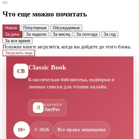
Что еще можно почитать
Новые
Популярные
Обсуждаемые
За день
За неделю
За месяц
За полгода
За год
За все время
Похожие книги загрузятся, когда вы дойдете до этого блока.
Загрузить еще
Classic Book
CB
Классическая библиотека, подборки и
личные списки для чтения онлайн.
ПАРТНЁР
Л
ЛитРес
18+
© 2026
Все права защищены