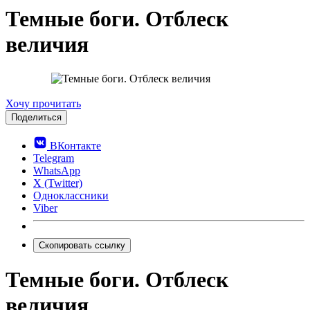
Темные боги. Отблеск
величия
0.0
Хочу прочитать
Поделиться
ВКонтакте
Telegram
WhatsApp
X (Twitter)
Одноклассники
Viber
Скопировать ссылку
Темные боги. Отблеск
величия