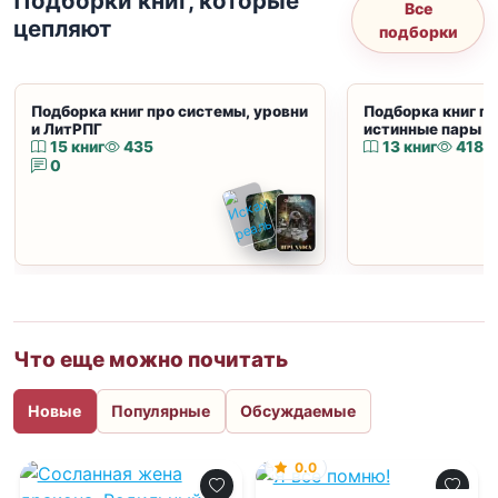
Подборки книг, которые
Все
цепляют
подборки
Подборка книг про системы, уровни
Подборка книг пр
и ЛитРПГ
истинные пары и
15 книг
435
13 книг
418
0
Что еще можно почитать
Новые
Популярные
Обсуждаемые
0.0