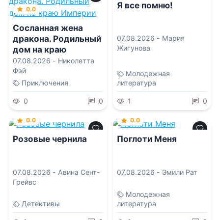
Я все помню!
0.0
Сосланная жена
дракона. Родильный
07.08.2026 -
Мария
Жигунова
дом на краю
Империи
07.08.2026 -
Николетта
Фэй
Молодежная
Приключения
литература
0
0
1
0
0.0
0.0
Розовые чернила
Поглоти Меня
07.08.2026 -
Авина Сент-
07.08.2026 -
Эмили Рат
Грейвс
Молодежная
Детективы
литература