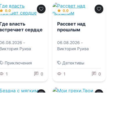
0.0
0.0
Где власть
Рассвет над
встречает сердце
прошлым
06.08.2026 -
06.08.2026 -
Виктория Руиза
Виктория Руиза
Приключения
Детективы
1
0
1
0
0.0
0.0
Бездна с мягкими
Мои грехи.Твои
стенами
слезы. Наша
история
06.08.2026 -
Анна и
06.08.2026 -
Зарина