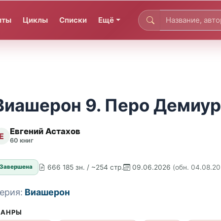
иты
Циклы
Списки
Ещё
Виашерон 9. Перо Демиург
Евгений Астахов
Е
60 книг
666 185 зн. / ~254 стр.
09.06.2026
(обн. 04.08.2
Завершена
ерия:
Виашерон
АНРЫ