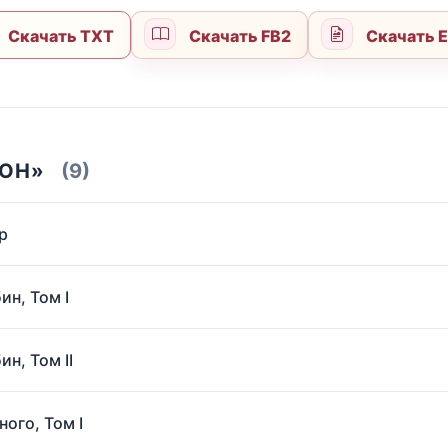
Скачать TXT
Скачать FB2
Скачать 
РОН»
(9)
р
н, Том I
н, Том II
ого, Том I