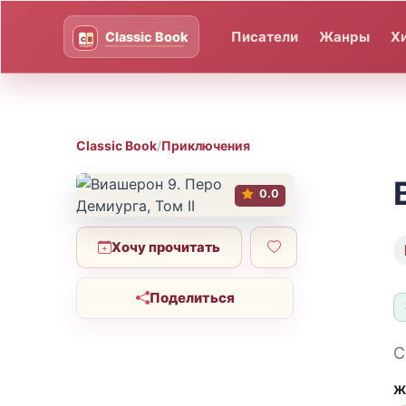
Писатели
Жанры
Х
Classic Book
/
Приключения
0.0
Хочу прочитать
Поделиться
С
Ж