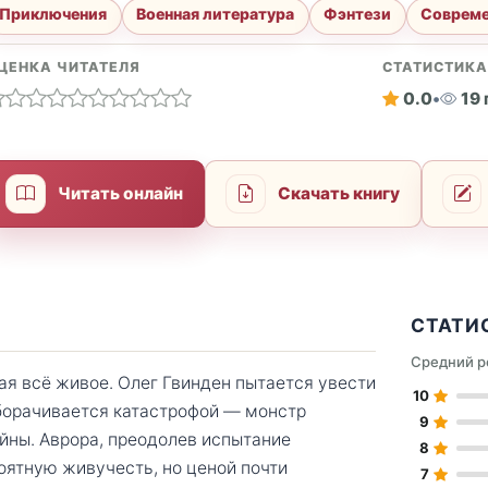
Приключения
Военная литература
Фэнтези
Совреме
ЦЕНКА ЧИТАТЕЛЯ
СТАТИСТИК
0.0
•
19
Читать онлайн
Скачать книгу
СТАТИ
Средний р
ая всё живое. Олег Гвинден пытается увести
10
оборачивается катастрофой — монстр
9
войны. Аврора, преодолев испытание
8
оятную живучесть, но ценой почти
7