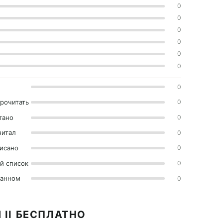
0
0
0
0
0
0
0
прочитать
0
тано
0
читал
0
исано
0
й список
0
ранном
0
 II БЕСПЛАТНО