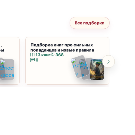
Все подборки
,
Подборка книг про сильных
Подбор
ры
попаданцев и новые правила
магию
13 книг
368
10 к
0
0