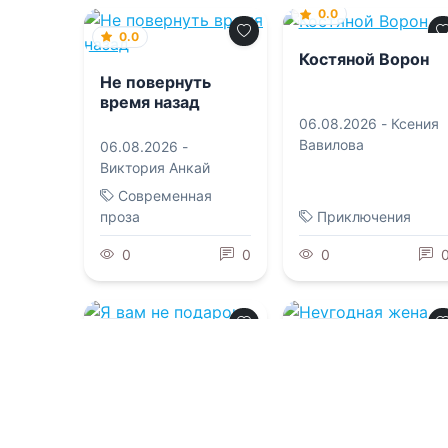
0.0
0.0
Костяной Ворон
Не повернуть
время назад
06.08.2026 -
Ксения
Вавилова
06.08.2026 -
Виктория Анкай
Современная
проза
Приключения
0
0
0
0.0
0.0
Я вам не подарок,
Неугодная жена
магистр!
дракона-
инквизитора
06.08.2026 -
Дита
06.08.2026 -
Дита