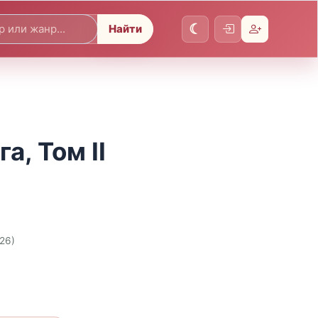
Найти
а, Том II
026)