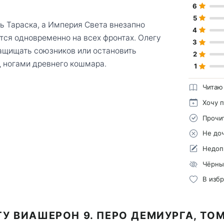
6
5
ть Тараска, а Империя Света внезапно
4
тся одновременно на всех фронтах. Олегу
3
защищать союзников или остановить
2
д ногами древнего кошмара.
1
Читаю
Хочу 
Прочи
Не до
Недоп
Чёрны
В изб
У ВИАШЕРОН 9. ПЕРО ДЕМИУРГА, ТОМ