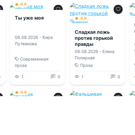
0.0
Ты уже моя
0.0
Сладкая ложь
06.08.2026 -
Кира
против горькой
правды
Лутвинова
06.08.2026 -
Елена
Полярная
Современная
проза
Проза
0
1
0
1
0
0.0
Цирцея
0.0
06.08.2026 -
Мадлен
Фальшивая
Миллер
избранница