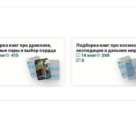
рка книг про драконов,
Подборка книг про космос
ные пары и выбор сердца
экспедиции и дальние ми
ниг
415
14 книг
398
0