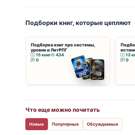
Подборки книг, которые цепляют
Подборка книг про системы,
Подбо
уровни и ЛитРПГ
истин
15 книг
434
13 к
0
0
Что еще можно почитать
Новые
Популярные
Обсуждаемые