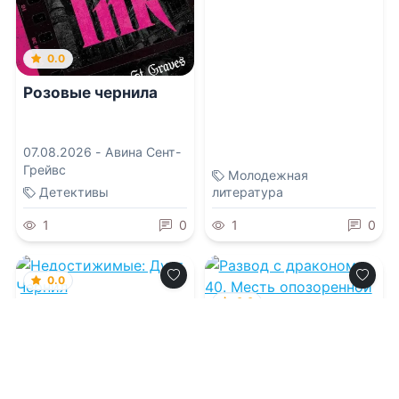
0.0
Розовые чернила
07.08.2026 -
Авина Сент-
Грейвс
Молодежная
Детективы
литература
1
0
1
0
0.0
0.0
Недостижимые:
Дуэт Чернил
Развод с драконом в
40. Месть
опозоренной жены
07.08.2026 -
MAEZOS
07.08.2026 -
Николетта