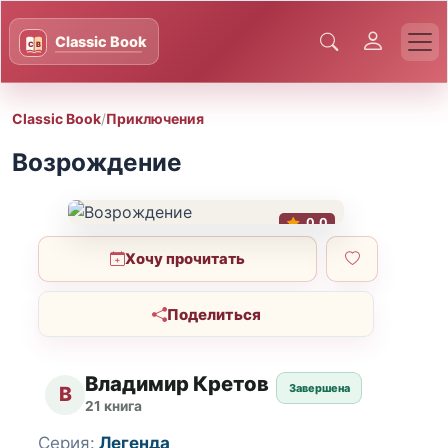
Classic Book
/
Приключения
Возрождение
0.0
Хочу прочитать
Поделиться
Владимир Кретов
Завершена
В
21 книга
Серия:
Легенда