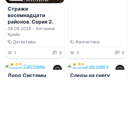
Стражи
восемнадцати
районов. Серия 2.
Добро пожаловать в
08.08.2026 -
Антонина
Небесные Чертоги!
Крейн
Детективы
Фантастика
1
0
0
0
0.0
0.0
Лорд Системы
Следы на снегу
08.08.2026 -
Саша
08.08.2026 -
Татьяна
Токсик
Филатова
Приключения
Триллеры
1
0
1
0
0.0