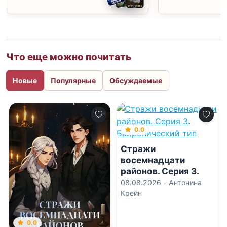
Что еще можно почитать
Новые
Популярные
Обсуждаемые
0.0
Стражи
восемнадцати
районов. Серия 3.
Байронический тип
08.08.2026 -
Антонина
Крейн
0.0