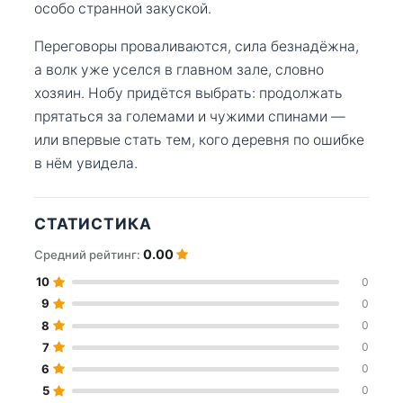
особо странной закуской.
Переговоры проваливаются, сила безнадёжна,
а волк уже уселся в главном зале, словно
хозяин. Нобу придётся выбрать: продолжать
прятаться за големами и чужими спинами —
или впервые стать тем, кого деревня по ошибке
в нём увидела.
СТАТИСТИКА
0.00
Средний рейтинг:
10
0
9
0
8
0
7
0
6
0
5
0