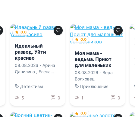
0.0
0.0
Идеальный
развод. Уйти
Моя мама -
красиво
ведьма. Приют
для маленьких
08.08.2026 -
Арина
волшебников
Данилина
,
Елена
08.08.2026 -
Вера
Попова
Волховец
Детективы
Приключения
0
5
0
1
0
0.0
0.0
Драконье золото
Волчий цветик-