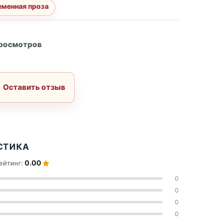
менная проза
А
просмотров
Оставить отзыв
СТИКА
0.00
ейтинг:
0
0
0
0