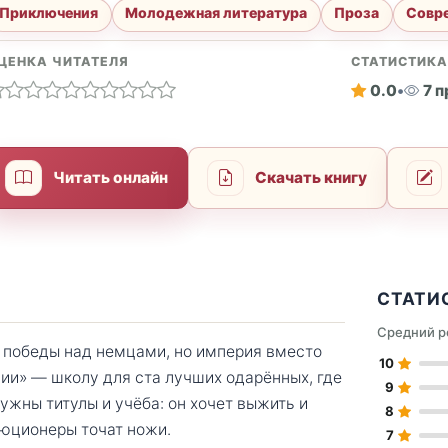
Приключения
Молодежная литература
Проза
Совре
ЦЕНКА ЧИТАТЕЛЯ
СТАТИСТИК
0.0
•
7 
Читать онлайн
Скачать книгу
СТАТИ
Средний р
и победы над немцами, но империя вместо
10
ции» — школу для ста лучших одарённых, где
9
ужны титулы и учёба: он хочет выжить и
8
олюционеры точат ножи.
7