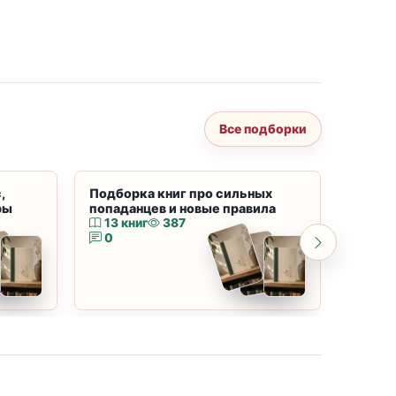
Все подборки
,
Подборка книг про сильных
Подбор
ры
попаданцев и новые правила
магию
13 книг
387
10 к
0
0