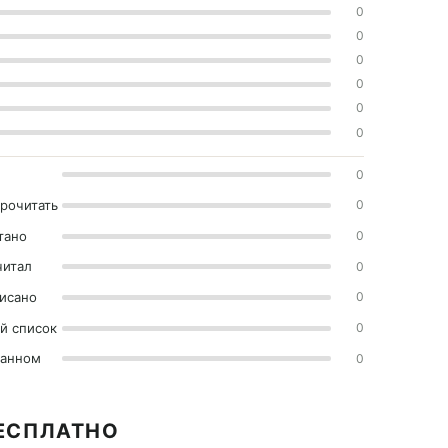
0
0
0
0
0
0
0
прочитать
0
тано
0
читал
0
исано
0
й список
0
ранном
0
БЕСПЛАТНО