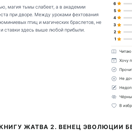
6
ью, магия тьмы слабеет, а в академии
5
еста при дворе. Между уроками фехтования
4
люминиевых птиц и магических браслетов, не
3
 и ставки здесь выше любой прибыли.
2
1
Читаю
Хочу 
Прочи
Не до
Недоп
Чёрны
В изб
КНИГУ ЖАТВА 2. ВЕНЕЦ ЭВОЛЮЦИИ 