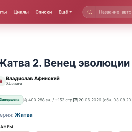
иты
Циклы
Списки
Ещё
Жатва 2. Венец эволюции
Владислав Афинский
В
24 книги
400 288 зн. / ~152 стр.
20.06.2026
(обн. 03.08.20
Завершена
ерия:
Жатва
АНРЫ