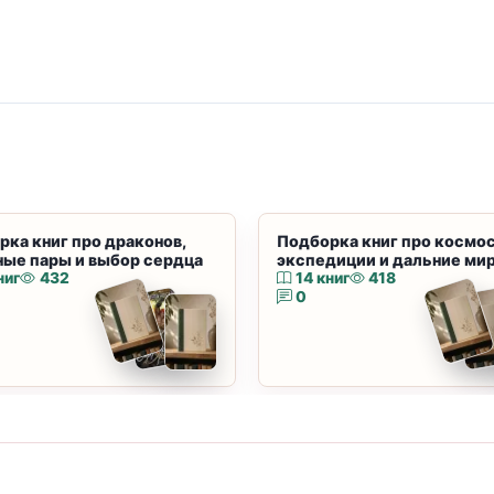
рка книг про драконов,
Подборка книг про космос
ные пары и выбор сердца
экспедиции и дальние ми
ниг
432
14 книг
418
0