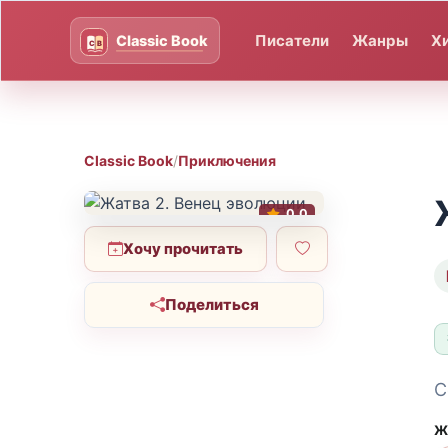
Писатели
Жанры
Х
Classic Book
/
Приключения
0.0
Хочу прочитать
Поделиться
С
Ж