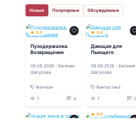
Новые
Популярные
Обсуждаемые
0.0
0.0
Пузодержалка.
Дающая для
Возвращение
Пьющего
08.08.2026 -
Евгения
08.08.2026 -
Евгения
Шагурова
Шагурова
Фэнтези
Фантастика
1
0
1
0.0
1.0
Непоколебимый
Чужая жена в