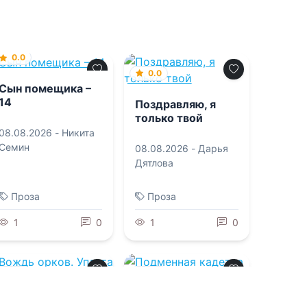
0.0
0.0
Сын помещика –
14
Поздравляю, я
только твой
08.08.2026 -
Никита
Семин
08.08.2026 -
Дарья
Дятлова
Проза
Проза
1
0
1
0
0.0
0.0
Вождь орков.
Подменная