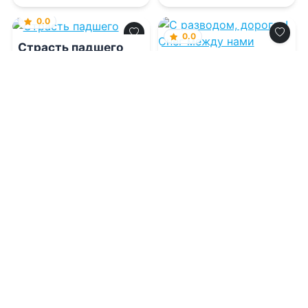
0.0
0.0
Страсть падшего
С разводом,
дорогая! Снег
между нами
09.08.2026 -
Ада Рейк
09.08.2026 -
Алена
Амурская
,
Николь До
Фэнтези
Проза
1
0
1
0
0.0
0.0
Измена. Ты посадил
Ангелы не платят
мать своего сына
ипотеку
09.08.2026 -
Зоя Вьюга
09.08.2026 -
Вера Вонг