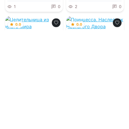
1
0
2
0
0.0
0.0
Целительница из
Принцесса.
иного мира
Наследник
Неблагого Двора
09.08.2026 -
Вивьен
09.08.2026 -
Анастасия
Ламур
Феникс
Попаданцы
Фэнтези
3
0
1
0
0.0
0.0
Бывшая жена
Регрессор: Я
короля драконов
раскрою ваши
тайны. Книга 3
09.08.2026 -
Ольга
09.08.2026 -
Александр