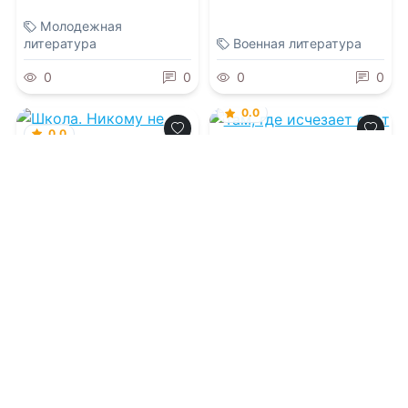
Молодежная
литература
Военная литература
0
0
0
0
0.0
0.0
Там, где исчезает
свет
Школа. Никому не
говори. Том 6
07.08.2026 -
Ирина
Дементьева
07.08.2026 -
Руфия Липа
Молодежная
литература
Детективы
1
0
1
0
0.0
0.0
Ищи дурака
Месть ниоткуда