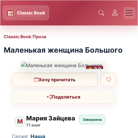
Classic Book
/
Проза
Маленькая женщина Большого
0.0
Хочу прочитать
Поделиться
Мария Зайцева
Завершена
М
11 книг
Серия:
Наша