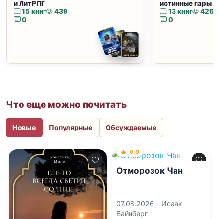
и ЛитРПГ
истинные пары и
15 книг
439
13 книг
426
0
0
Что еще можно почитать
Новые
Популярные
Обсуждаемые
0.0
Отморозок Чан
07.08.2026 -
Исаак
Вайнберг