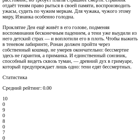
отдаёт теням право рыться в своей памяти, воспроизводить
ужасы, судить по чужим меркам. Для чужака, чужого этому
миру, Изнанка особенно голодна.
Проклятие Деи ещё живёт в его голове, подменяя
воспоминания бесконечным падением, а тени уже выудили из
него детский страх — и воплотили его в плоть. Чтобы выжить
в теневом лабиринте, Ронан должен пройти через
собственный кошмар, не умерев окончательно: бессмертие
здесь не гарантия, а приманка. И единственный союзник,
способный видеть сквозь туман, — древний дух в гримуаре,
который предупреждает лишь одно: тени едят бессмертных.
Статистика
Средний рейтинг:
0.00
10
0
9
0
8
0
7
0