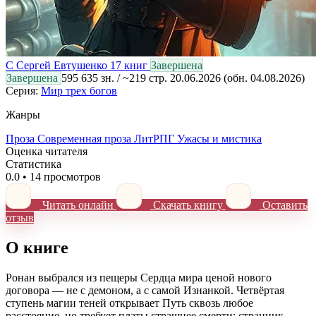
С
Сергей Евтушенко
17 книг
Завершена
Завершена
595 635 зн. / ~219 стр.
20.06.2026
(обн. 04.08.2026)
Серия:
Мир трех богов
Жанры
Проза
Современная проза
ЛитРПГ
Ужасы и мистика
Оценка читателя
Статистика
0.0
•
14 просмотров
Читать онлайн
Скачать книгу
Оставить
отзыв
О книге
Ронан выбрался из пещеры Сердца мира ценой нового
договора — не с демоном, а с самой Изнанкой. Четвёртая
ступень магии теней открывает Путь сквозь любое
расстояние, но требует платы страшнее смерти: странник