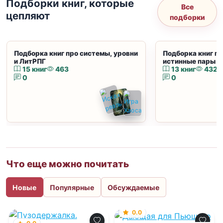
Подборки книг, которые
Все
цепляют
подборки
Подборка книг про системы, уровни
Подборка книг пр
и ЛитРПГ
истинные пары и
15 книг
463
13 книг
432
0
0
Что еще можно почитать
Новые
Популярные
Обсуждаемые
0.0