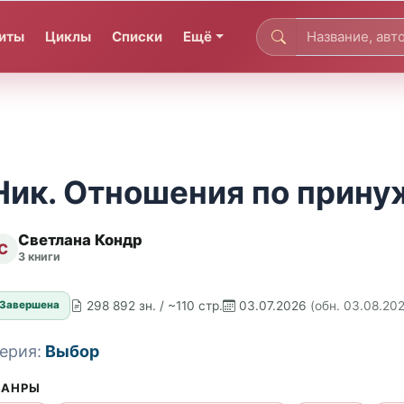
иты
Циклы
Списки
Ещё
Ник. Отношения по прин
Светлана Кондр
С
3 книги
298 892 зн. / ~110 стр.
03.07.2026
(обн. 03.08.20
Завершена
ерия:
Выбор
АНРЫ