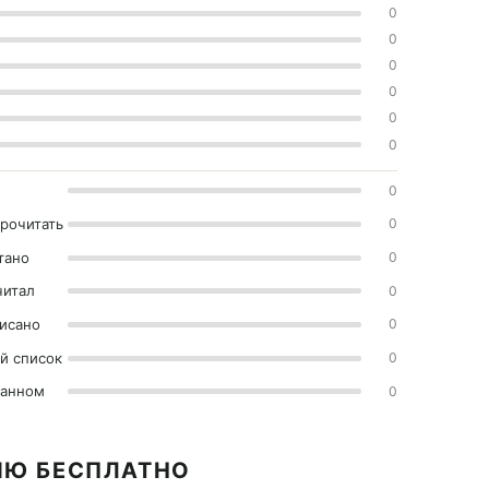
0
0
0
0
0
0
0
прочитать
0
тано
0
читал
0
исано
0
й список
0
ранном
0
ИЮ БЕСПЛАТНО