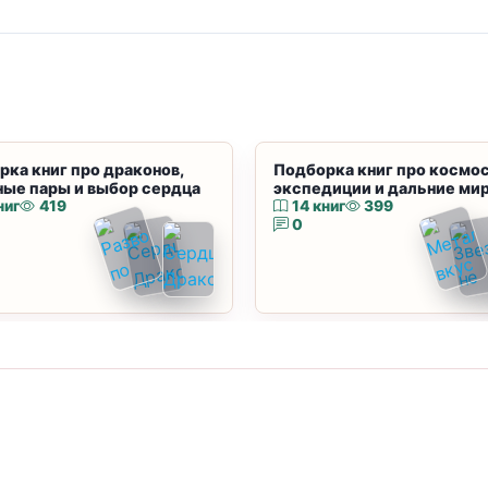
рка книг про драконов,
Подборка книг про космос
ные пары и выбор сердца
экспедиции и дальние ми
ниг
419
14 книг
399
0