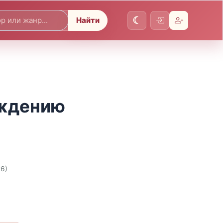
Найти
уждению
26)