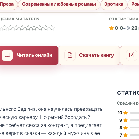
Проза
Современные любовные романы
Эротика
Ро
ЦЕНКА ЧИТАТЕЛЯ
СТАТИСТИК
0.0
•
22
Читать онлайн
Скачать книгу
СТАТИ
Средний р
ельного Вадима, она научилась превращать
10
вческую карьеру. Но рыжий бородатый
9
е требует секса за контракт, а предлагает
8
 не верит в сказки — каждый мужчина в её
7