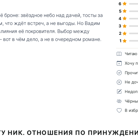
6
5
 броне: звёздное небо над дачей, тосты за
4
м, что ждёт встреч, а не выгоды. Но Вадим
3
 влияния её покровителя. Выбор между
2
вот в чём дело, а не в очередном романе.
1
Читаю
Хочу 
Прочи
Не до
Недоп
Чёрны
В изб
ГУ НИК. ОТНОШЕНИЯ ПО ПРИНУЖДЕН