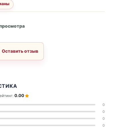
маны
А
 просмотра
Оставить отзыв
СТИКА
0.00
ейтинг:
0
0
0
0