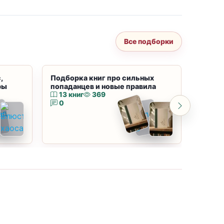
Все подборки
,
Подборка книг про сильных
Подбор
ры
попаданцев и новые правила
магию
13 книг
369
10 к
0
0