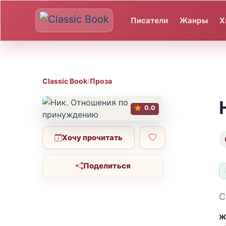
Писатели
Жанры
Х
Classic Book
/
Проза
0.0
Хочу прочитать
Поделиться
С
Ж