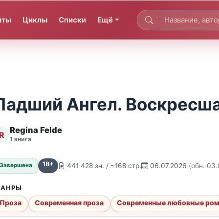
иты
Циклы
Списки
Ещё
Падший Ангел. Воскресша
Regina Felde
R
1 книга
18+
441 428 зн. / ~168 стр.
06.07.2026
(обн. 03
Завершена
АНРЫ
Проза
Современная проза
Современные любовные ро