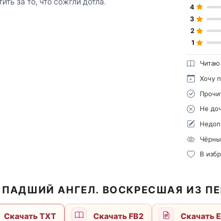
ить за то, что сожгли дотла.
4
3
2
1
Читаю
Хочу 
Прочи
Не до
Недоп
Чёрны
В изб
 ПАДШИЙ АНГЕЛ. ВОСКРЕСШАЯ ИЗ П
Скачать TXT
Скачать FB2
Скачать 