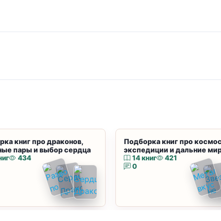
рка книг про драконов,
Подборка книг про космос
ные пары и выбор сердца
экспедиции и дальние ми
ниг
434
14 книг
421
0