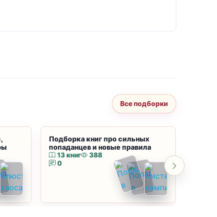
Все подборки
,
Подборка книг про сильных
Подбор
ры
попаданцев и новые правила
магию
13 книг
388
10 к
0
0