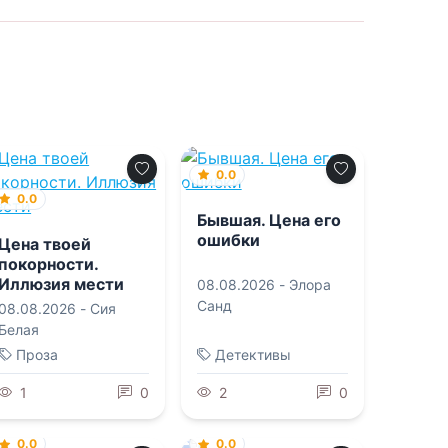
0.0
0.0
Бывшая. Цена его
ошибки
Цена твоей
покорности.
Иллюзия мести
08.08.2026 -
Элора
Санд
08.08.2026 -
Сия
Белая
Проза
Детективы
1
0
2
0
0.0
0.0