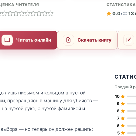
ЦЕНКА ЧИТАТЕЛЯ
СТАТИСТИК
0.0
•
13
Читать онлайн
Скачать книгу
СТАТИ
Средний р
до лишь письмом и кольцом в пустой
10
иски, превращаясь в машину для убийств —
9
, на чужой руке, с чужой фамилией и
8
7
6
о выбора — но теперь он должен решить:
5