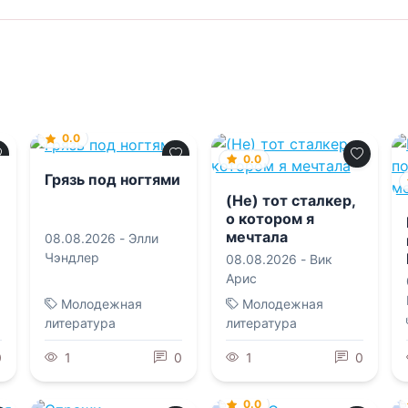
0.0
0.0
Грязь под ногтями
(Не) тот сталкер,
о котором я
мечтала
08.08.2026 -
Элли
Чэндлер
08.08.2026 -
Вик
Арис
Молодежная
Молодежная
литература
литература
0
1
0
1
0
0.0