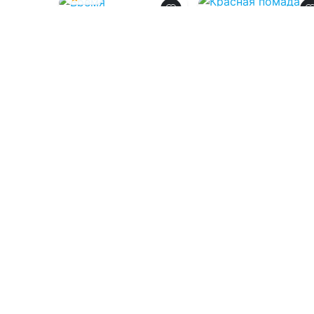
Время
0.0
Красная помада
08.08.2026 -
Елена
для чеченского
авторитета
Наумова
08.08.2026 -
Мариам
Аль Арабиа
Проза
Боевик
1
0
2