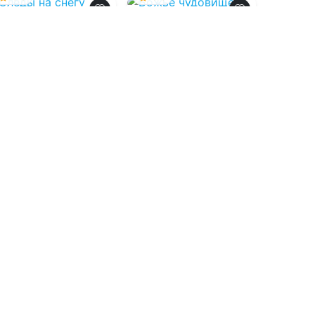
Следы на снегу
Божье чудовище
08.08.2026 -
Татьяна
08.08.2026 -
Лариса
Филатова
Петровичева
Триллеры
Детективы
1
0
1
0