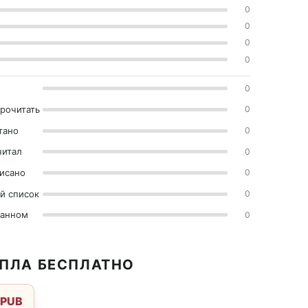
0
0
0
0
0
прочитать
0
тано
0
читал
0
исано
0
й список
0
ранном
0
ЕПЛА БЕСПЛАТНО
EPUB