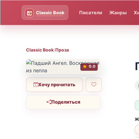
Писатели
Жанры
Х
Classic Book
/
Проза
0.0
Хочу прочитать
Поделиться
Ж