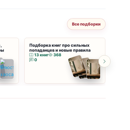
Все подборки
,
Подборка книг про сильных
Подбор
ры
попаданцев и новые правила
магию
13 книг
368
10 к
0
0