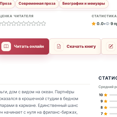
Проза
Современная проза
Биографии и мемуары
ЦЕНКА ЧИТАТЕЛЯ
СТАТИСТИК
0.0
•
9 
Читать онлайн
Скачать книгу
СТАТИ
Средний р
ьги, дом с видом на океан. Партнёры
10
 оказался в крошечной студии в бедном
9
ларами в кармане. Единственный шанс
8
н начинает с нуля на фриланс-биржах,
7