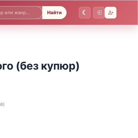
Найти
го (без купюр)
26)