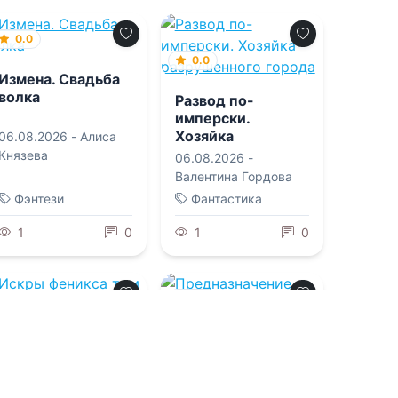
0.0
0.0
Измена. Свадьба
волка
Развод по-
имперски.
Хозяйка
06.08.2026 -
Алиса
разрушенного
Князева
06.08.2026 -
города
Валентина Гордова
Фэнтези
Фантастика
1
0
1
0
0.0
0.0
Предназначение.
Книга первая.
Искры феникса
том 2
Коронованная
06.08.2026 -
Кира