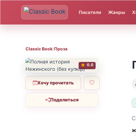
Писатели
Жанры
Х
Classic Book
/
Проза
0.0
Хочу прочитать
Поделиться
С
Ж