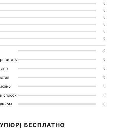
0
0
0
0
0
0
0
прочитать
0
тано
0
читал
0
исано
0
й список
0
ранном
0
КУПЮР) БЕСПЛАТНО