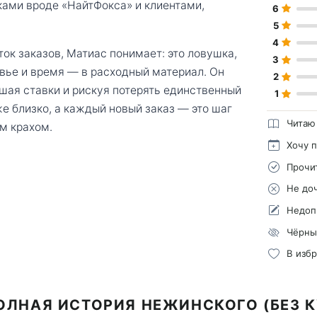
ами вроде «НайтФокса» и клиентами,
6
5
4
ок заказов, Матиас понимает: это ловушка,
3
овье и время — в расходный материал. Он
2
шая ставки и рискуя потерять единственный
1
же близко, а каждый новый заказ — это шаг
Читаю
м крахом.
Хочу 
Прочи
Не до
Недоп
Чёрны
В изб
ОЛНАЯ ИСТОРИЯ НЕЖИНСКОГО (БЕЗ 