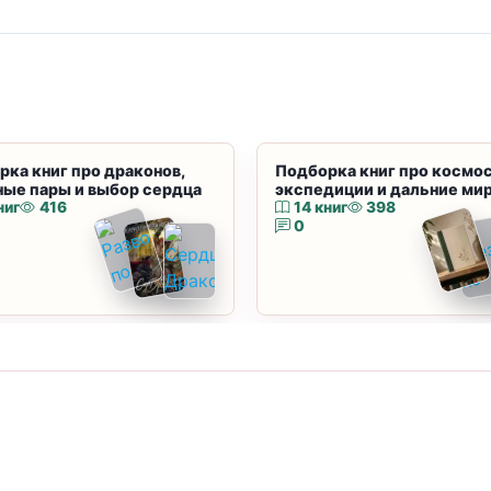
рка книг про драконов,
Подборка книг про космос
ные пары и выбор сердца
экспедиции и дальние ми
ниг
416
14 книг
398
0