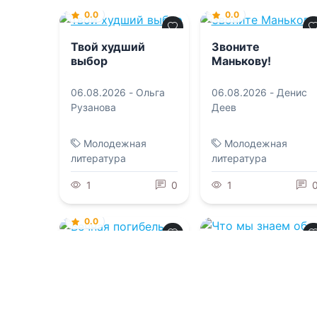
0.0
0.0
Твой худший
Звоните
выбор
Манькову!
06.08.2026 -
Ольга
06.08.2026 -
Денис
Рузанова
Деев
Молодежная
Молодежная
литература
литература
1
0
1
0.0
Вечная погибель
0.0
Что мы знаем об
06.08.2026 -
Тигест
устройстве этого
мира?
Гирма
,
Дарья