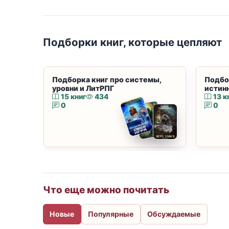
Подборки книг, которые цепляют
Подборка книг про системы,
Подбо
уровни и ЛитРПГ
истин
15 книг
434
13 к
0
0
Что еще можно почитать
Новые
Популярные
Обсуждаемые