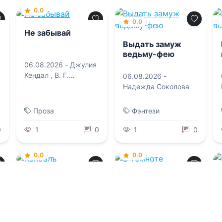
0.0
0.0
Не забывай
Выдать замуж
ведьму-фею
06.08.2026 -
Джулия
Кендал
,
В. Г.
06.08.2026 -
Забалуев
Надежда Соколова
Проза
Фэнтези
0
1
0
1
0
0.0
0.0
Капралъ
В темноте
06.08.2026 -
06.08.2026 -
Геннадий Борчанинов
Катерина Пелевина