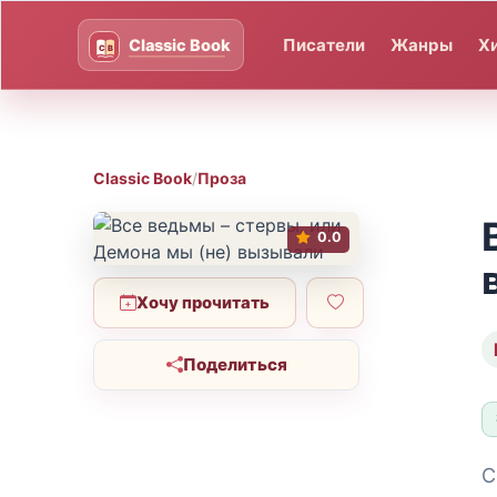
Писатели
Жанры
Х
Classic Book
/
Проза
0.0
Хочу прочитать
Поделиться
С