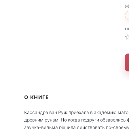
Ж
О
О КНИГЕ
Кассандра ван Руж приехала в академию маго
древним рунам. Но когда подруги обзавелись ф
заучка-ведьма решила действовать по-своему