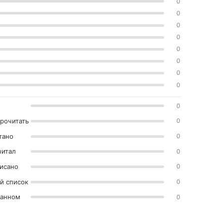
0
0
0
0
0
0
0
0
0
прочитать
0
тано
0
читал
0
исано
0
й список
0
ранном
0