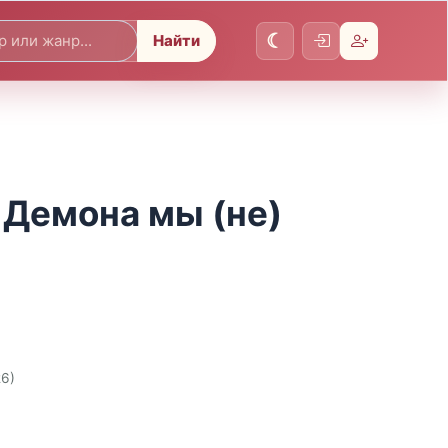
Найти
 Демона мы (не)
26)