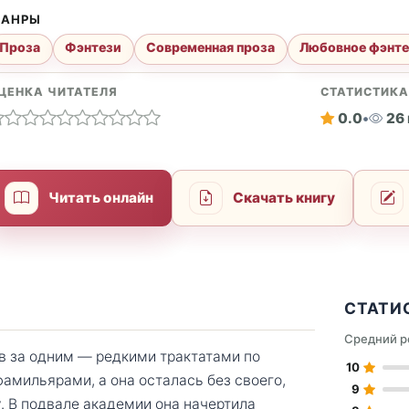
АНРЫ
Проза
Фэнтези
Современная проза
Любовное фэнт
ЦЕНКА ЧИТАТЕЛЯ
СТАТИСТИК
0.0
•
26
Читать онлайн
Скачать книгу
СТАТИ
Средний р
в за одним — редкими трактатами по
10
амильярами, а она осталась без своего,
9
. В подвале академии она начертила