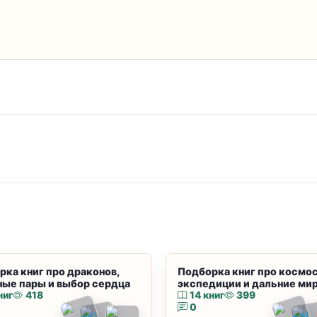
рка книг про драконов,
Подборка книг про космос
ные пары и выбор сердца
экспедиции и дальние ми
ниг
418
14 книг
399
0