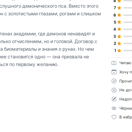
8
слушного демонического пса. Вместо этого
7
н с золотистыми глазами, рогами и слишком
6
5
4
тенах академии, где демонов ненавидят и
3
лько отчислением, но и головой. Договор с
2
а биоматериалы и знания о рунах. Но чем
1
нее становится одно — она призвала не
Читаю
иться по первому желанию.
Хочу 
Прочи
Не до
Недоп
Чёрны
В изб