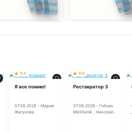
0.0
0.0
Я все помню!
Реставратор 3
07.08.2026 -
Мария
07.08.2026 -
Гоблин
Жигунова
MeXXanik
,
Николай
Некрасов