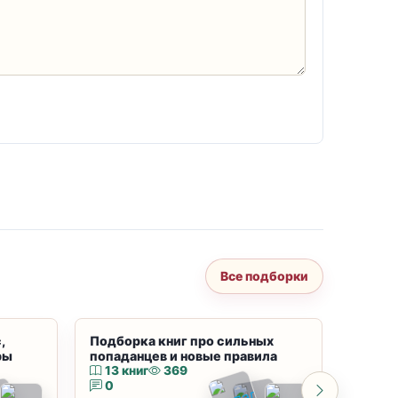
Все подборки
,
Подборка книг про сильных
Подбор
ры
попаданцев и новые правила
магию
13 книг
369
10 к
0
0