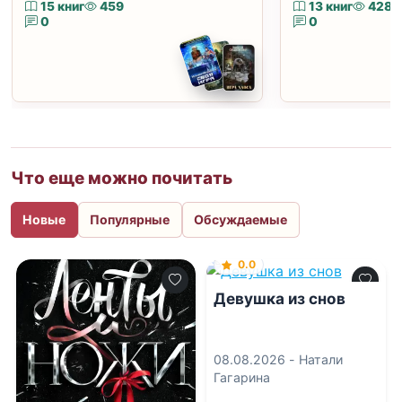
15 книг
459
13 книг
428
0
0
Что еще можно почитать
Новые
Популярные
Обсуждаемые
0.0
Девушка из снов
08.08.2026 -
Натали
Гагарина