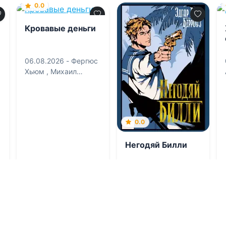
0.0
Кровавые деньги
06.08.2026 -
Фергюс
Хьюм
,
Михаил
Александрович Загот
0.0
Негодяй Билли
06.08.2026 -
Эдгар
Райс Берроуз
,
Эва
Карловна Бродерсен
Детективы
Приключения
0
1
0
1
0