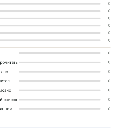
0
0
0
0
0
0
0
прочитать
0
тано
0
читал
0
исано
0
й список
0
ранном
0