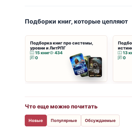
Подборки книг, которые цепляют
Подборка книг про системы,
Подбо
уровни и ЛитРПГ
истин
15 книг
434
13 к
0
0
Что еще можно почитать
Новые
Популярные
Обсуждаемые