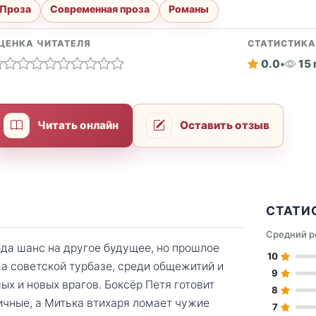
Проза
Современная проза
Романы
ЦЕНКА ЧИТАТЕЛЯ
СТАТИСТИК
0.0
•
15
Читать онлайн
Оставить отзыв
СТАТИ
Средний р
ода шанс на другое будущее, но прошлое
10
На советской турбазе, среди общежитий и
9
ых и новых врагов. Боксёр Петя готовит
8
ичные, а Митька втихаря ломает чужие
7