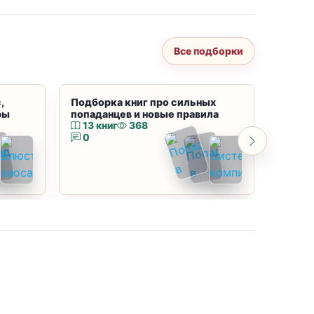
Все подборки
,
Подборка книг про сильных
Подбор
ры
попаданцев и новые правила
магию
13 книг
368
10 к
0
0