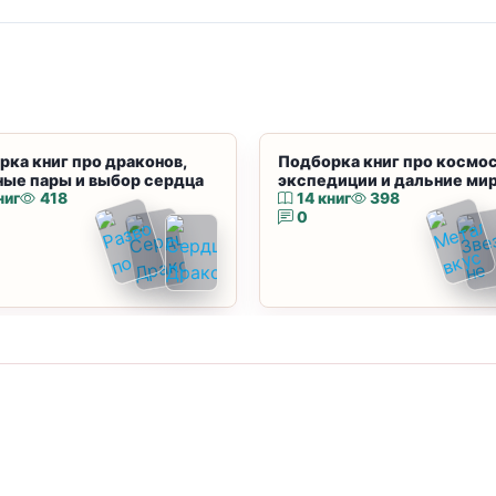
рка книг про драконов,
Подборка книг про космос
ные пары и выбор сердца
экспедиции и дальние ми
ниг
418
14 книг
398
0