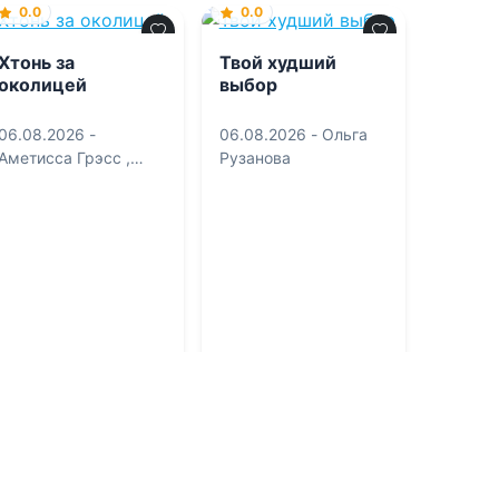
0.0
0.0
Хтонь за
Твой худший
околицей
выбор
06.08.2026 -
06.08.2026 -
Ольга
Аметисса Грэсс
,
Рузанова
Анастасия Черткова
,
Дарья Соловей
,
Екатерина Доу
,
Иван
Саввич Никитин
Молодежная
Проза
литература
1
0
1
0