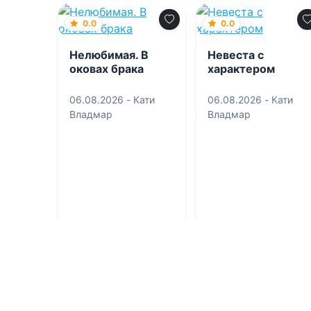
0.0
0.0
Нелюбимая. В
Невеста с
оковах брака
характером
06.08.2026 -
Кати
06.08.2026 -
Кати
Владмар
Владмар
Детективы
Проза
1
0
1