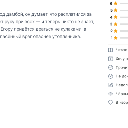
6
5
од дамбой, он думает, что расплатился за
4
 руку при всех — и теперь никто не знает,
3
. Егору придётся драться не кулаками, а
2
пасённый враг опаснее утопленника.
1
Читаю
Хочу 
Прочи
Не до
Недоп
Чёрны
В изб