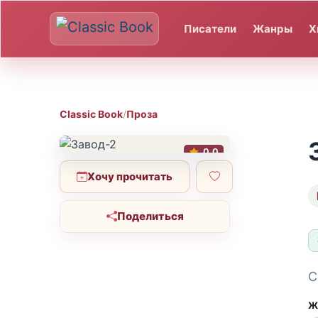
Писатели
Жанры
Х
Classic Book
/
Проза
0.0
Хочу прочитать
Поделиться
С
Ж