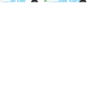
Горький хлеб
Пламенев. Книга
XII
08.08.2026 -
08.08.2026 -
Сергей
Дмитрий Чайка
Карелин
,
Юрий
Розин
Проза
Фантастика
1
0
5
0