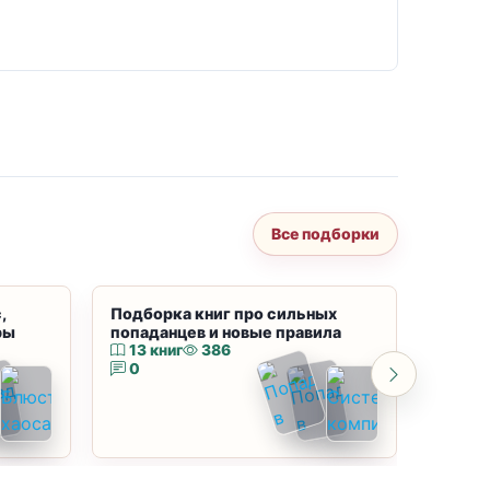
Все подборки
,
Подборка книг про сильных
Подбор
ры
попаданцев и новые правила
магию
13 книг
386
10 к
0
0