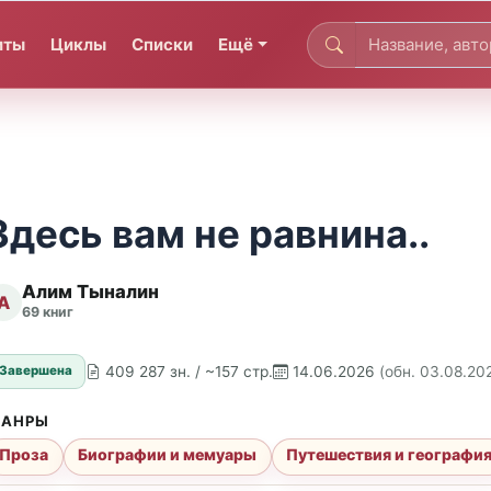
иты
Циклы
Списки
Ещё
Здесь вам не равнина..
Алим Тыналин
А
69 книг
409 287 зн. / ~157 стр.
14.06.2026
(обн. 03.08.20
Завершена
АНРЫ
Проза
Биографии и мемуары
Путешествия и географи