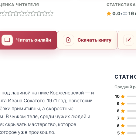
ЦЕНКА ЧИТАТЕЛЯ
СТАТИСТИК
0.0
•
16
Читать онлайн
Скачать книгу
СТАТИ
Средний р
 под лавиной на пике Корженевской — и
10
та Ивана Сохатого. 1971 год, советский
9
ёвки примитивны, а скоростные
8
. В чужом теле, среди чужих людей и
7
я: скрывать мастерство, которое
6
которое уже произошло.
5