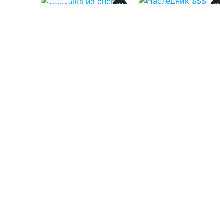
0.0
Девушка из снов
Наследник $$$
уровня V
08.08.2026 -
Натали
Гагарина
08.08.2026 -
Андрей
Еслер
,
Сириус
Дрейк
Детективы
Проза
1
0
1