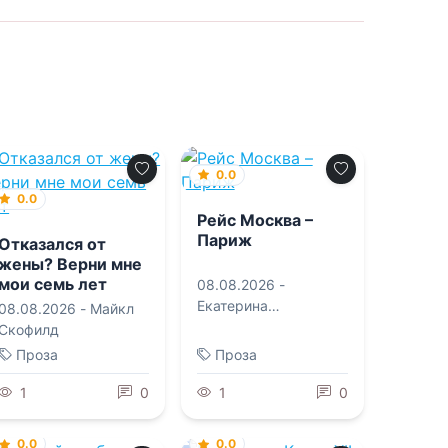
0.0
0.0
Рейс Москва –
Париж
Отказался от
жены? Верни мне
мои семь лет
08.08.2026 -
Екатерина
08.08.2026 -
Майкл
Робертовна
Скофилд
Рождественская
Проза
Проза
1
0
1
0
0.0
0.0