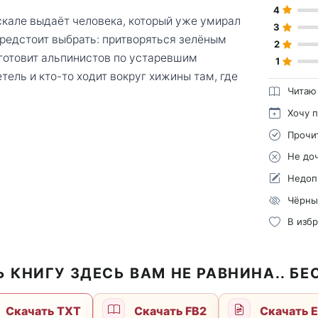
4
скале выдаёт человека, который уже умирал
3
 предстоит выбрать: притворяться зелёным
2
 готовит альпинистов по устаревшим
1
тель и кто-то ходит вокруг хижины там, где
Читаю
Хочу 
Прочи
Не до
Недоп
Чёрны
В изб
 КНИГУ ЗДЕСЬ ВАМ НЕ РАВНИНА.. Б
Скачать TXT
Скачать FB2
Скачать 