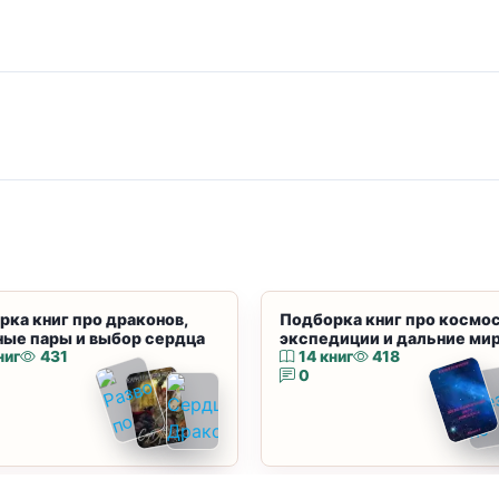
рка книг про драконов,
Подборка книг про космос
ные пары и выбор сердца
экспедиции и дальние ми
ниг
431
14 книг
418
0