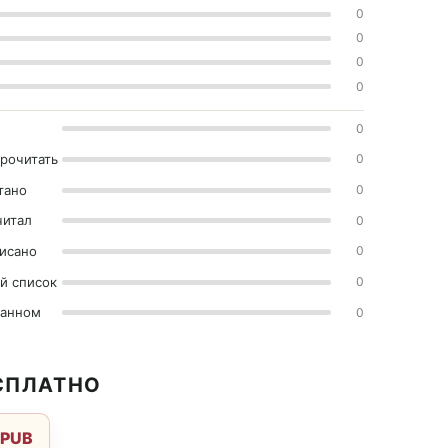
0
0
0
0
0
прочитать
0
тано
0
читал
0
исано
0
й список
0
ранном
0
ЕСПЛАТНО
EPUB