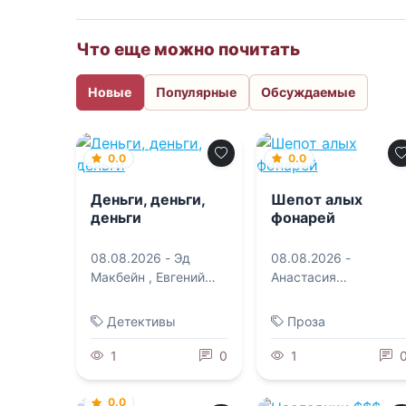
Что еще можно почитать
Новые
Популярные
Обсуждаемые
0.0
0.0
Деньги, деньги,
Шепот алых
деньги
фонарей
08.08.2026 -
Эд
08.08.2026 -
Макбейн
,
Евгений
Анастасия
Роменович Сова
Зильберман
Детективы
Проза
1
0
1
0.0