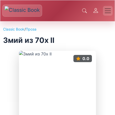
Classic Book
/
Проза
Змий из 70х II
0.0