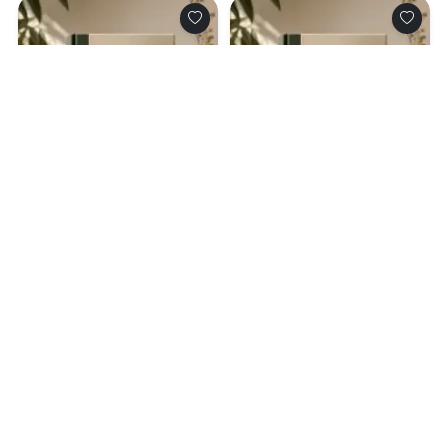
0.0
0.0
Шепот алых
Месть ниоткуда
фонарей
08.08.2026 -
Анастасия
07.08.2026 -
Михаил
Зильберман
Попов
Проза
Детективы
1
0
1
0