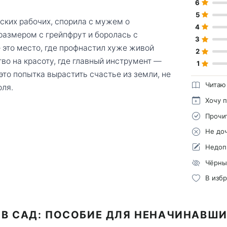
6
5
зских рабочих, спорила с мужем о
4
размером с грейпфрут и боролась с
3
это место, где профнастил хуже живой
2
во на красоту, где главный инструмент —
1
то попытка вырастить счастье из земли, не
Читаю
оля.
Хочу 
Прочи
Не до
Недоп
Чёрны
В изб
 В САД: ПОСОБИЕ ДЛЯ НЕНАЧИНАВШ