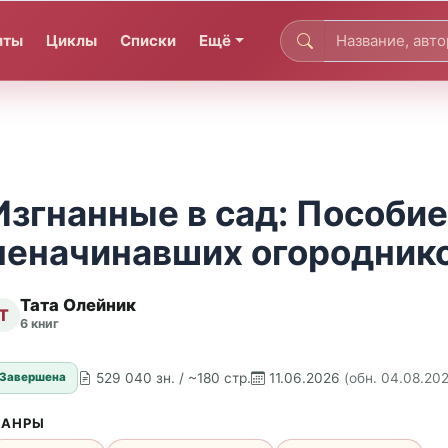
иты
Циклы
Списки
Ещё
Изгнанные в сад: Пособие
неначинавших огородник
Тата Олейник
Т
6 книг
529 040 зн. / ~180 стр.
11.06.2026
(обн. 04.08.20
Завершена
АНРЫ