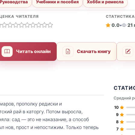
Руководства
Учебники и пособия
Хобби и ремесла
ЦЕНКА ЧИТАТЕЛЯ
СТАТИСТИК
0.0
•
21
Читать онлайн
Скачать книгу
СТАТИ
Средний р
маров, прополку редиски и
10
ский рай в каторгу. Потом выросла,
9
ла: сад — это не наказание, а способ
8
ыл нов, прост и непостижим. Только теперь
7