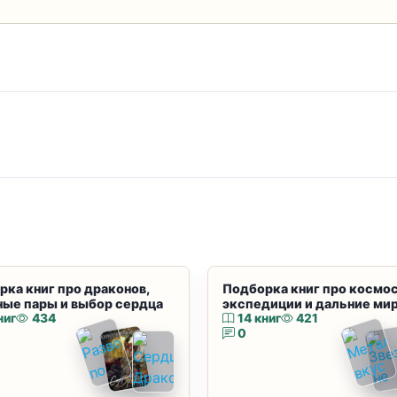
рка книг про драконов,
Подборка книг про космос
ные пары и выбор сердца
экспедиции и дальние ми
ниг
434
14 книг
421
0