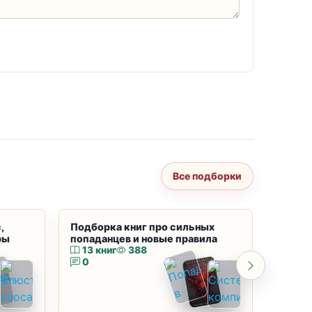
Все подборки
,
Подборка книг про сильных
Подбор
ры
попаданцев и новые правила
магию
13 книг
388
10 к
0
0