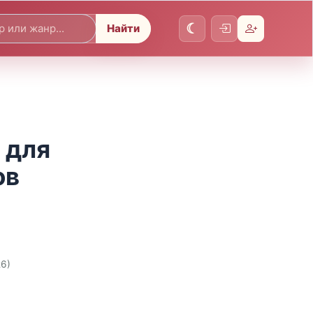
Найти
 для
ов
26)