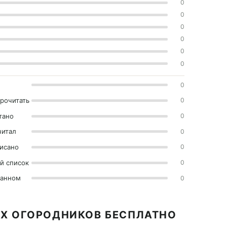
0
0
0
0
0
0
0
прочитать
0
тано
0
читал
0
исано
0
й список
0
ранном
0
ИХ ОГОРОДНИКОВ БЕСПЛАТНО