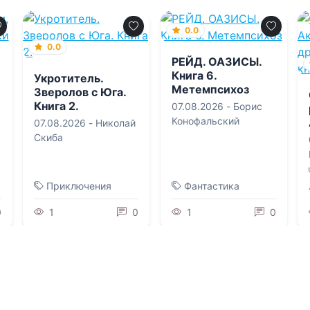
0.0
0.0
РЕЙД. ОАЗИСЫ.
Книга 6.
Укротитель.
Метемпсихоз
Зверолов с Юга.
Книга 2.
07.08.2026 -
Борис
Конофальский
07.08.2026 -
Николай
Скиба
Приключения
Фантастика
0
1
0
1
0
0.0
0.0
Секрет под
Пышный
сердцем. Ты
(не)формат для