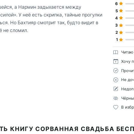
6
шейся, а Нармин задыхается между
5
илой». У неё есть скрипка, тайные прогулки
4
ся. Но Бахтияр смотрит так, будто видит в
3
ё не сломил.
2
1
Читаю
Хочу 
Прочи
Не до
Недоп
Чёрны
В изб
ТЬ КНИГУ СОРВАННАЯ СВАДЬБА БЕС