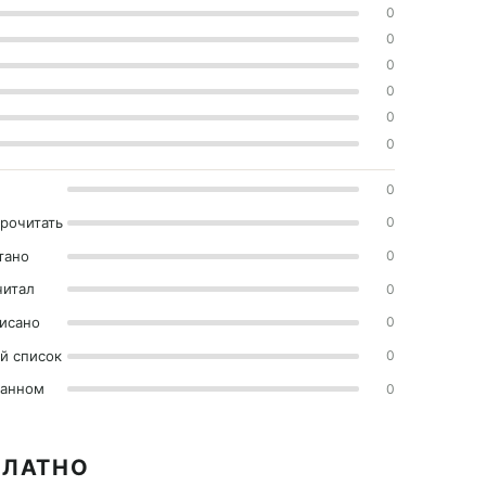
0
0
0
0
0
0
0
прочитать
0
тано
0
читал
0
исано
0
й список
0
ранном
0
ПЛАТНО