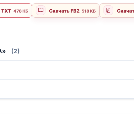
 TXT
Скачать FB2
Скача
478 КБ
518 КБ
А»
(2)