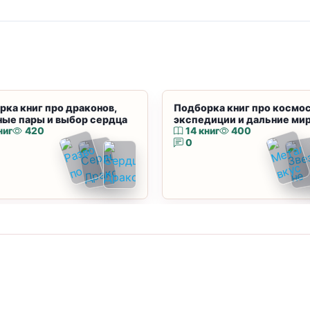
рка книг про драконов,
Подборка книг про космос
ные пары и выбор сердца
экспедиции и дальние ми
ниг
420
14 книг
400
0