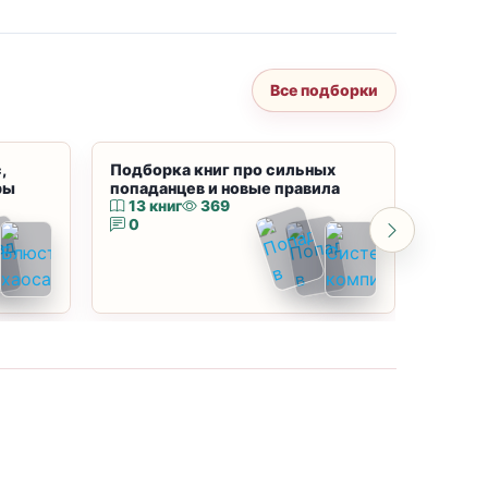
Все подборки
,
Подборка книг про сильных
Подбор
ры
попаданцев и новые правила
магию
13 книг
369
10 к
0
0