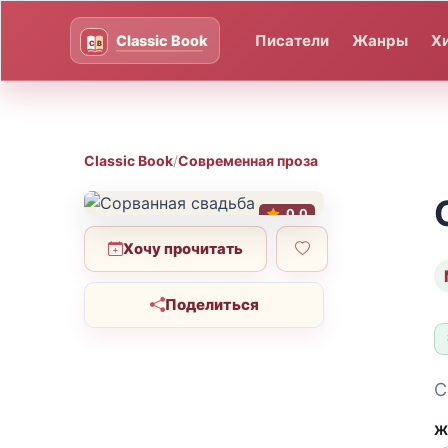
Писатели
Жанры
Х
Classic Book
/
Современная проза
0.0
Хочу прочитать
Поделиться
С
Ж