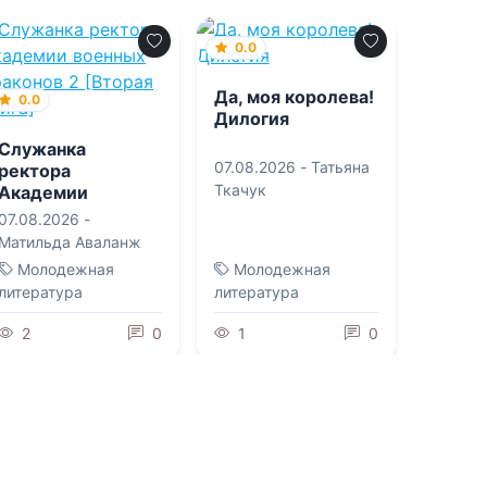
0.0
Да, моя королева!
0.0
Дилогия
Служанка
07.08.2026 -
Татьяна
ректора
Ткачук
Академии
военных драконов
07.08.2026 -
2 [Вторая книга]
Матильда Аваланж
Молодежная
Молодежная
литература
литература
2
0
1
0
0.0
0.0
Реставратор 3
Разрушенная