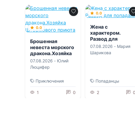
0.0
Жена с
0.0
характером.
Развод для
Брошенная
попаданки
07.08.2026 -
Мария
невеста морского
Шарикова
дракона.Хозяйка
Штормового
07.08.2026 -
Юлий
приюта
Люцифер
Приключения
Попаданцы
1
0
2
0.0
0.0
Должница
Генерала.