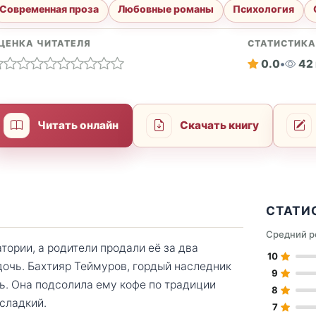
Современная проза
Любовные романы
Психология
ЦЕНКА ЧИТАТЕЛЯ
СТАТИСТИК
0.0
•
42
Читать онлайн
Скачать книгу
СТАТИ
Средний р
тории, а родители продали её за два
10
дочь. Бахтияр Теймуров, гордый наследник
9
ть. Она подсолила ему кофе по традиции
8
 сладкий.
7