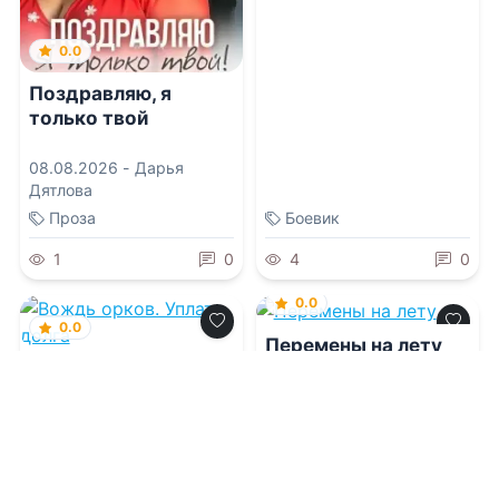
0.0
Поздравляю, я
только твой
08.08.2026 -
Дарья
Дятлова
Проза
Боевик
1
0
4
0
0.0
0.0
Пеpемены на летy
Вождь орков.
Уплата долга
08.08.2026 -
Марен Мyp
08.08.2026 -
Тина Шеху
Молодежная
Приключения
литература