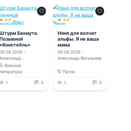
0.0
0.0
Штурм Бахмута.
Няня для волчат
Позывной
альфы. Я не ваша
«Констебль»
мама
06.08.2026 -
06.08.2026 -
Александр
Александр Витальиев
«Писатель» Савицкий
Военная
,
Константин
литература
Проза
«Констебль» Луговой
1
0
1
0
0.0
Милан. Том 10
0.0
Королева на
06.08.2026 -
Arladaar
месяц. Мы