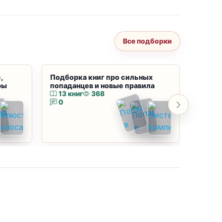
Все подборки
,
Подборка книг про сильных
Подбор
ры
попаданцев и новые правила
магию
13 книг
368
10 к
0
0