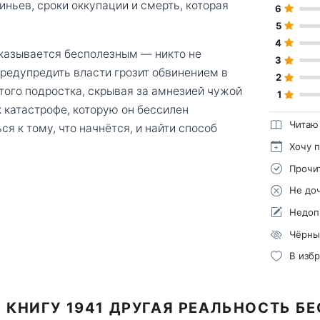
ньев, сроки оккупации и смерть, которая
6
5
4
оказывается бесполезным — никто не
3
редупредить власти грозит обвинением в
2
того подростка, скрывая за амнезией чужой
1
к катастрофе, которую он бессилен
Читаю
я к тому, что начнётся, и найти способ
Хочу 
Прочи
Не до
Недоп
Чёрны
В изб
 КНИГУ 1941 ДРУГАЯ РЕАЛЬНОСТЬ Б