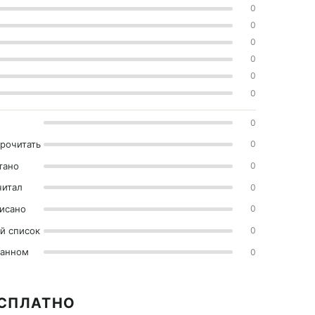
0
0
0
0
0
0
0
прочитать
0
тано
0
читал
0
исано
0
й список
0
ранном
0
ЕСПЛАТНО