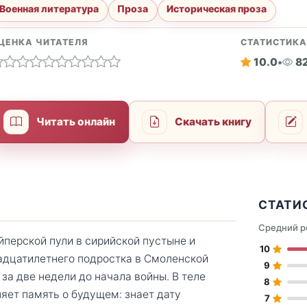
Военная литература
Проза
Историческая проза
ЦЕНКА ЧИТАТЕЛЯ
СТАТИСТИК
10.0
•
8
Читать онлайн
Скачать книгу
СТАТИ
Средний р
йперской пули в сирийской пустыне и
10
адцатилетнего подростка в Смоленской
9
 за две недели до начала войны. В теле
8
яет память о будущем: знает дату
7