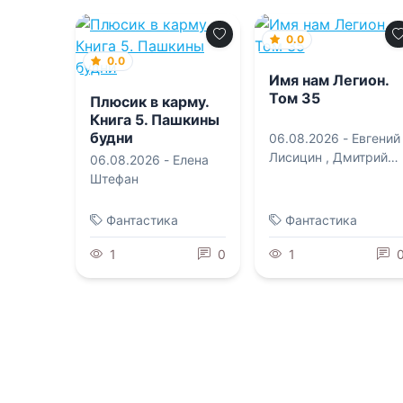
0.0
0.0
Имя нам Легион.
Том 35
Плюсик в карму.
Книга 5. Пашкины
будни
06.08.2026 -
Евгений
Лисицин
,
Дмитрий
06.08.2026 -
Елена
Дорничев
Штефан
Фантастика
Фантастика
1
0
1
0.0
0.0
Студёными
Весенние объятия
землями
06.08.2026 -
Ольга
06.08.2026 -
Ана Ла