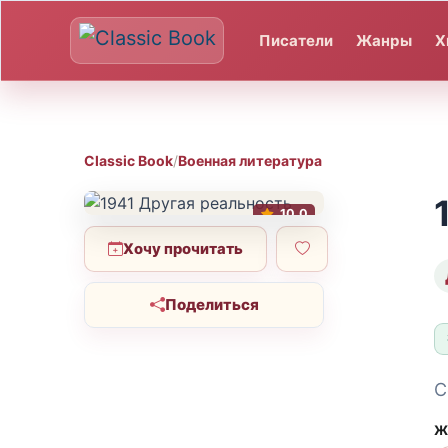
Писатели
Жанры
Х
Classic Book
/
Военная литература
10.0
Хочу прочитать
Поделиться
С
Ж