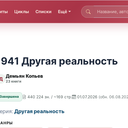
иты
Циклы
Списки
Ещё
1941 Другая реальность
Демьян Копьев
Д
23 книги
440 224 зн. / ~169 стр.
01.07.2026
(обн. 06.08.20
Завершена
ерия:
Другая реальность
АНРЫ