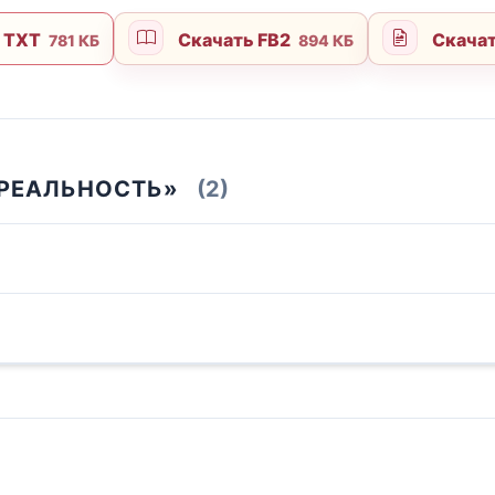
 TXT
Скачать FB2
Скача
781 КБ
894 КБ
 РЕАЛЬНОСТЬ»
(2)