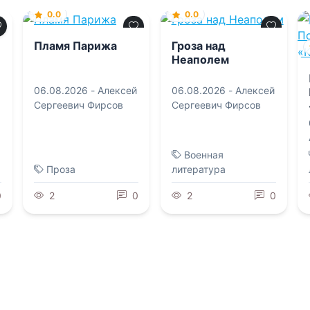
0.0
0.0
Пламя Парижа
Гроза над
Неаполем
06.08.2026 -
Алексей
06.08.2026 -
Алексей
Сергеевич Фирсов
Сергеевич Фирсов
Военная
Проза
литература
0
2
0
2
0
0.0
0.0
Хозяйка приюта
для маленьких
Развод с альфа-
драконов
м
волком. Я не твоя