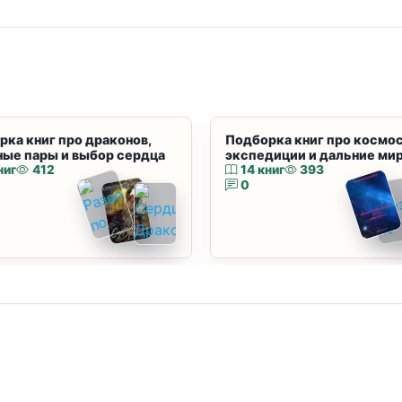
рка книг про драконов,
Подборка книг про космос
ные пары и выбор сердца
экспедиции и дальние ми
ниг
412
14 книг
393
0