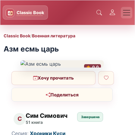
Classic Book
/
Военная литература
Азм есмь царь
0.0
Хочу прочитать
Поделиться
Сим Симович
Завершена
С
51 книга
Серия:
Хроники Куси