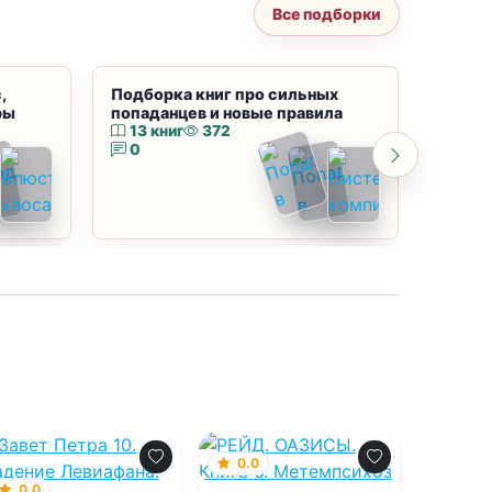
Все подборки
,
Подборка книг про сильных
Подбор
ры
попаданцев и новые правила
магию
13 книг
372
10 к
0
0
0.0
0.0