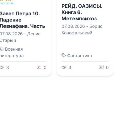
РЕЙД. ОАЗИСЫ.
Книга 6.
Завет Петра 10.
Метемпсихоз
Падение
Левиафана. Часть
07.08.2026 -
Борис
2
Конофальский
07.08.2026 -
Денис
Старый
Военная
литература
Фантастика
3
0
3
0
0.0
0.0
АД: Агент Джокер
Капралъ
06.08.2026 -
Василий
06.08.2026 -
Васильевич
Геннадий Борчанинов
Головачев
Военная