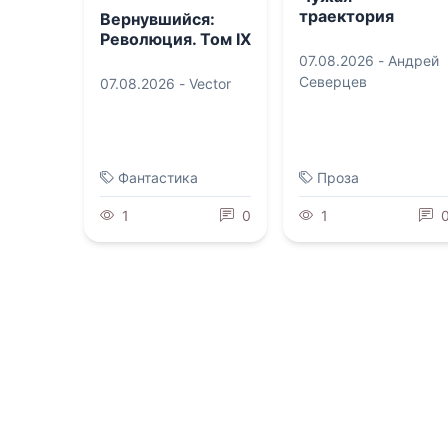
траектория
Вернувшийся:
Революция. Том IX
07.08.2026 -
Андрей
Северцев
07.08.2026 -
Vector
Фантастика
Проза
1
0
1
0.0
0.0
Да, моя королева!
Урок для майора
Дилогия
авиации
07.08.2026 -
Татьяна
07.08.2026 -
Одри
Ткачук
Блум
Молодежная
Военная