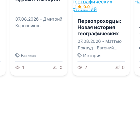
0.0
07.08.2026 -
Дмитрий
Первопроходцы:
Коровников
Новая история
географических
открытий
07.08.2026 -
Мэттью
Локвуд
,
Евгений
Владимирович
Боевик
История
Поникаров
0
1
0
2
0
0.0
0.0
Негодяй Билли
Подмена
06.08.2026 -
Эдгар
06.08.2026 -
Бекки
Райс Берроуз
,
Эва
Чейз
Карловна Бродерсен
Военная