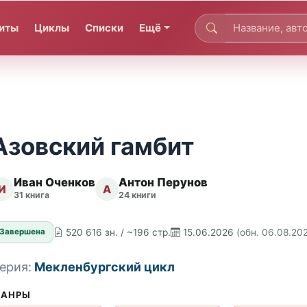
иты
Циклы
Списки
Ещё
Азовский гамбит
Иван Оченков
Антон Перунов
И
А
31 книга
24 книги
520 616 зн. / ~196 стр.
15.06.2026
(обн. 06.08.20
Завершена
ерия:
Мекленбургский цикл
АНРЫ