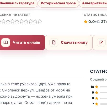
Военная литература
Историческая проза
Альтернативн
ЦЕНКА ЧИТАТЕЛЯ
СТАТИСТИК
0.0
•
27
Читать онлайн
Скачать книгу
СТАТИ
Средний р
ека в тело русского царя, уже привык
10
: Смоленск вернул, шведов от моря не
9
 можно выдохнуть — но жена умерла при
8
 Теперь султан Осман ведёт армию не на
7