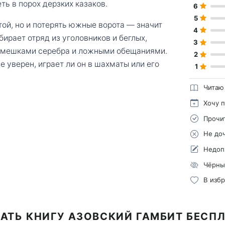
ть в порох дерзких казаков.
6
5
той, но и потерять южные ворота — значит
4
бирает отряд из уголовников и беглых,
3
с мешками серебра и ложными обещаниями.
2
е уверен, играет ли он в шахматы или его
1
Читаю
Хочу 
Прочи
Не до
Недоп
Чёрны
В изб
АТЬ КНИГУ АЗОВСКИЙ ГАМБИТ БЕСП