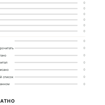
0
0
0
0
0
0
0
прочитать
0
тано
0
читал
0
исано
0
й список
0
ранном
0
ЛАТНО