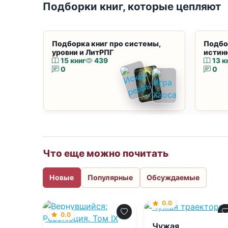
Подборки книг, которые цепляют
Подборка книг про системы,
Подбо
уровни и ЛитРПГ
истин
15 книг
439
13 к
0
0
Что еще можно почитать
Новые
Популярные
Обсуждаемые
0.0
0.0
Чужая