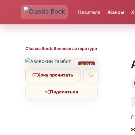
Писатели
Жанры
Х
Classic Book
/
Военная литература
0.0
Хочу прочитать
Поделиться
С
Ж