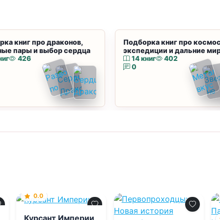
рка книг про драконов,
Подборка книг про космос
ные пары и выбор сердца
экспедиции и дальние ми
ниг
426
14 книг
402
0
0.0
Курсант Империи