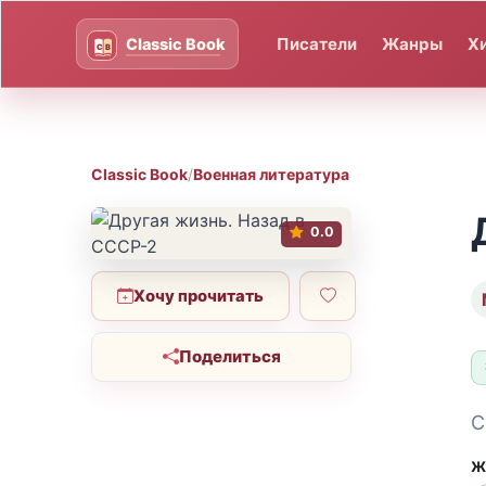
Писатели
Жанры
Х
Classic Book
/
Военная литература
0.0
Хочу прочитать
Поделиться
С
Ж