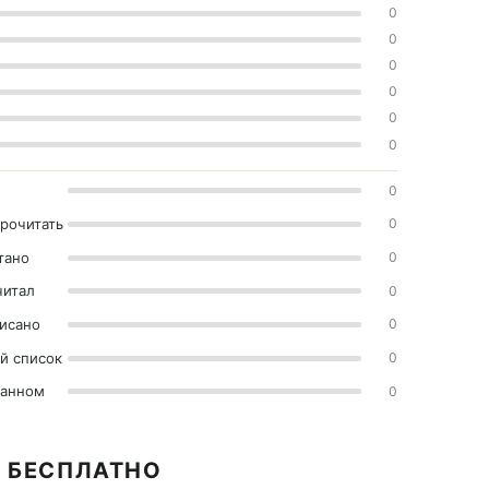
0
0
0
0
0
0
0
прочитать
0
тано
0
читал
0
исано
0
й список
0
ранном
0
2 БЕСПЛАТНО