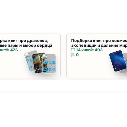
рка книг про драконов,
Подборка книг про космос
ные пары и выбор сердца
экспедиции и дальние ми
ниг
426
14 книг
403
0