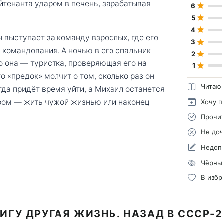
йтенанта ударом в печень, зарабатывая
6
5
4
 выступает за команду взрослых, где его
3
 командования. А ночью в его спальник
2
то она — туристка, проверяющая его на
1
о «предок» молчит о том, сколько раз он
Читаю
огда придёт время уйти, а Михаил останется
ром — жить чужой жизнью или наконец
Хочу 
Прочи
Не до
Недоп
Чёрны
В изб
ИГУ ДРУГАЯ ЖИЗНЬ. НАЗАД В СССР-