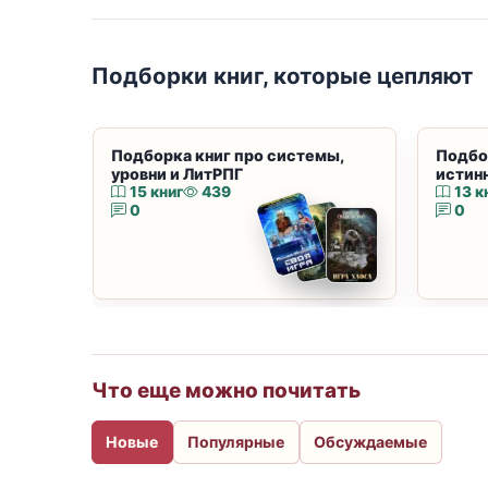
Подборки книг, которые цепляют
Подборка книг про системы,
Подбо
уровни и ЛитРПГ
истин
15 книг
439
13 к
0
0
Что еще можно почитать
Новые
Популярные
Обсуждаемые