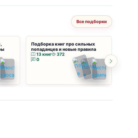
Все подборки
,
Подборка книг про сильных
Подбор
ры
попаданцев и новые правила
магию
13 книг
372
10 к
0
0