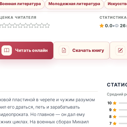
Военная литература
Молодежная литература
Искусств
ЦЕНКА ЧИТАТЕЛЯ
СТАТИСТИК
0.0
•
26
Читать онлайн
Скачать книгу
СТАТИ
Средний р
новой пластиной в черепе и чужим разумом
10
ил его драться, петь и зарабатывать
9
идеопроката. Но главное — он дал ему
8
ежних циклах. На военных сборах Михаил
7