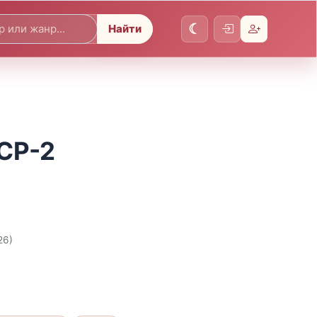
Найти
ССР-2
26)