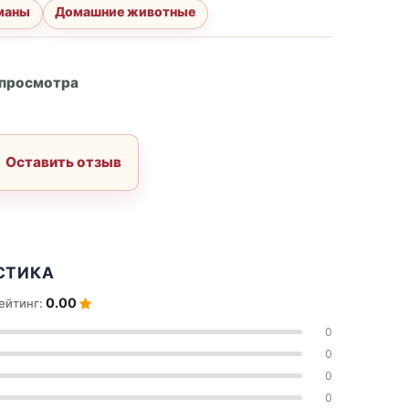
маны
Домашние животные
А
 просмотра
Оставить отзыв
СТИКА
0.00
ейтинг:
0
0
0
0