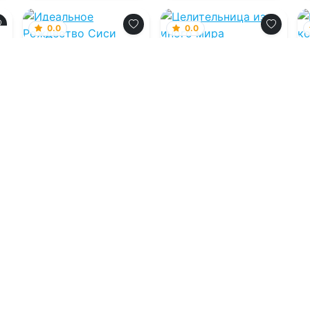
0.0
0.0
Идеальное
Целительница из
Рождество Сиси
иного мира
09.08.2026 -
Пейсли
09.08.2026 -
Вивьен
Хоуп
Ламур
Современные
любовные романы
Попаданцы
0
1
0
3
0
Загрузить еще