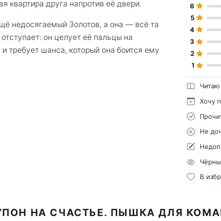
вая квартира друга напротив её двери.
6
5
ещё недосягаемый Золотов, а она — всё та
4
отступает: он целует её пальцы на
3
 и требует шанса, который она боится ему
2
1
Читаю
Хочу 
Прочи
Не до
Недоп
Чёрны
В изб
УПОН НА СЧАСТЬЕ. ПЫШКА ДЛЯ КОМ