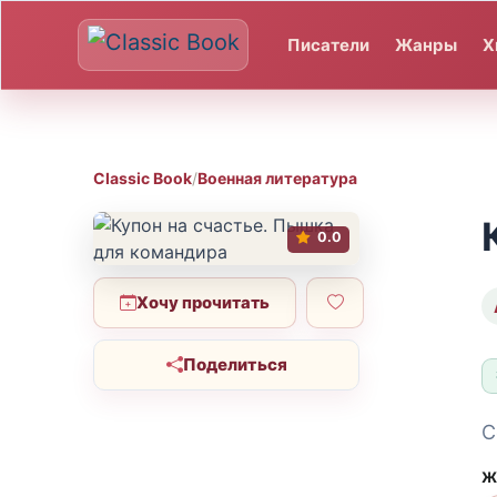
Писатели
Жанры
Х
Classic Book
/
Военная литература
0.0
Хочу прочитать
Поделиться
С
Ж