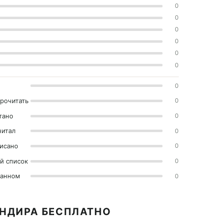
0
0
0
0
0
0
0
прочитать
0
тано
0
читал
0
исано
0
й список
0
ранном
0
АНДИРА БЕСПЛАТНО