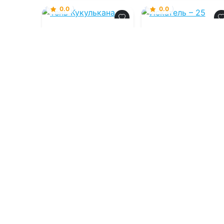
0.0
0.0
Тень Кукулькана
Искатель – 25
09.08.2026 -
Алексей
09.08.2026 -
Сергей
Птица
Шиленко
Боевик
Приключения
1
0
2