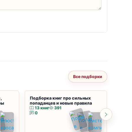
Все подборки
,
Подборка книг про сильных
Подбор
ры
попаданцев и новые правила
магию
13 книг
391
10 к
0
0