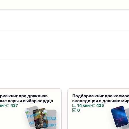
рка книг про драконов,
Подборка книг про космос
ные пары и выбор сердца
экспедиции и дальние ми
ниг
437
14 книг
425
0