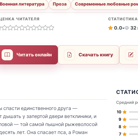
Военная литература
Проза
Современные любовные ро
ЦЕНКА ЧИТАТЕЛЯ
СТАТИСТИК
0.0
•
32
Читать онлайн
Скачать книгу
СТАТИ
Средний р
ы спасти единственного друга —
10
 дышать у запертой двери ветклиники, и
9
гловой — той самой пышной рыжеволосой
8
есять лет. Она спасает пса, а Роман
7