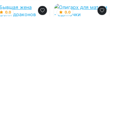
0.0
0.0
Бывшая жена
Олигарх для
короля драконов
матери -
одиночки
09.08.2026 -
Ольга
09.08.2026 -
Иконникова
Надежда
Мельникова
Проза
Проза
3
0
2
0