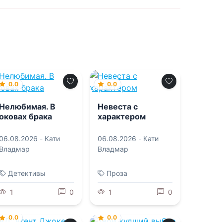
0.0
0.0
Нелюбимая. В
Невеста с
оковах брака
характером
06.08.2026 -
Кати
06.08.2026 -
Кати
Владмар
Владмар
Детективы
Проза
1
0
1
0
0.0
0.0