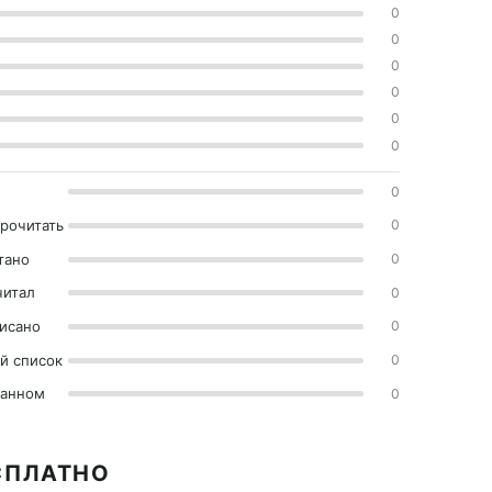
0
0
0
0
0
0
0
прочитать
0
тано
0
читал
0
исано
0
й список
0
ранном
0
СПЛАТНО