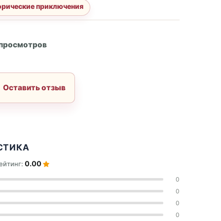
орические приключения
А
 просмотров
Оставить отзыв
СТИКА
0.00
ейтинг:
0
0
0
0