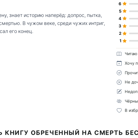
6
5
ну, знает историю наперёд: допрос, пытка,
4
смертью. В чужом веке, среди чужих интриг,
3
сал его конец.
2
1
Читаю
Хочу 
Прочи
Не до
Недоп
Чёрны
В изб
Ь КНИГУ ОБРЕЧЕННЫЙ НА СМЕРТЬ БЕ