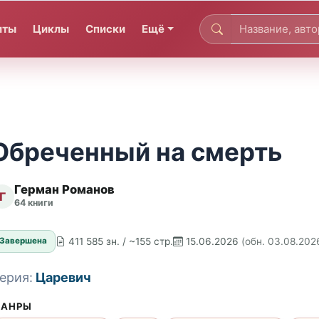
иты
Циклы
Списки
Ещё
Обреченный на смерть
Герман Романов
Г
64 книги
411 585 зн. / ~155 стр.
15.06.2026
(обн. 03.08.202
Завершена
ерия:
Царевич
АНРЫ