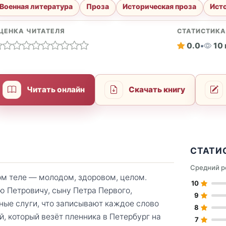
Военная литература
Проза
Историческая проза
Ист
ЦЕНКА ЧИТАТЕЛЯ
СТАТИСТИК
0.0
•
10
Читать онлайн
Скачать книгу
СТАТИ
Средний р
м теле — молодом, здоровом, целом.
10
ю Петровичу, сыну Петра Первого,
9
рные слуги, что записывают каждое слово
8
й, который везёт пленника в Петербург на
7