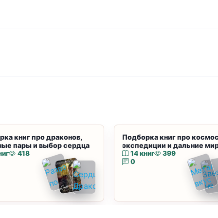
рка книг про драконов,
Подборка книг про космос
ные пары и выбор сердца
экспедиции и дальние ми
ниг
418
14 книг
399
0