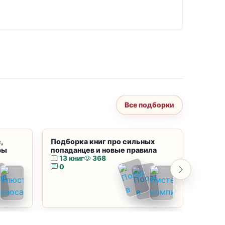
Все подборки
,
Подборка книг про сильных
Подбор
ры
попаданцев и новые правила
магию
13 книг
368
10 к
0
0