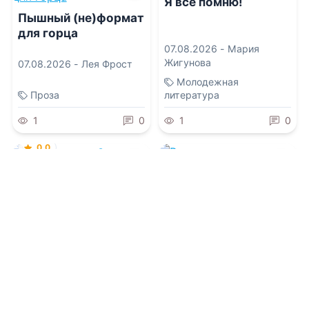
Я все помню!
Пышный (не)формат
для горца
07.08.2026 -
Мария
Жигунова
07.08.2026 -
Лея Фрост
Молодежная
Проза
литература
1
0
1
0
0.0
Реставратор 3
0.0
Развод с драконом в
40. Месть
07.08.2026 -
Гоблин
MeXXanik
,
Николай
опозоренной жены
Некрасов
07.08.2026 -
Николетта
Фэй
Детективы
Попаданцы
1
0
1
0