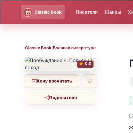
Писатели
Жанры
Х
Classic Book
/
Военная литература
0.0
Хочу прочитать
Поделиться
С
Ж