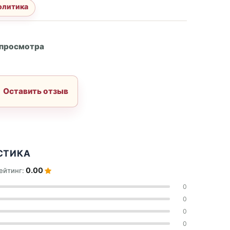
олитика
А
 просмотра
Оставить отзыв
СТИКА
0.00
ейтинг:
0
0
0
0