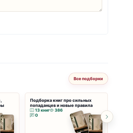
Все подборки
,
Подборка книг про сильных
Подбор
ры
попаданцев и новые правила
магию
13 книг
386
10 к
0
0