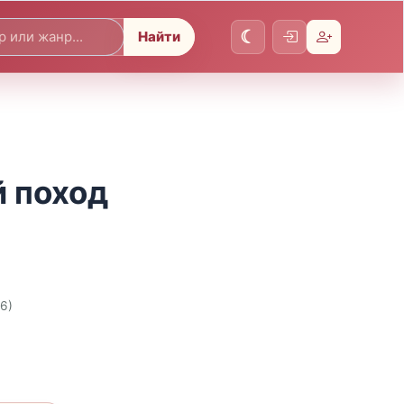
Найти
 поход
26)