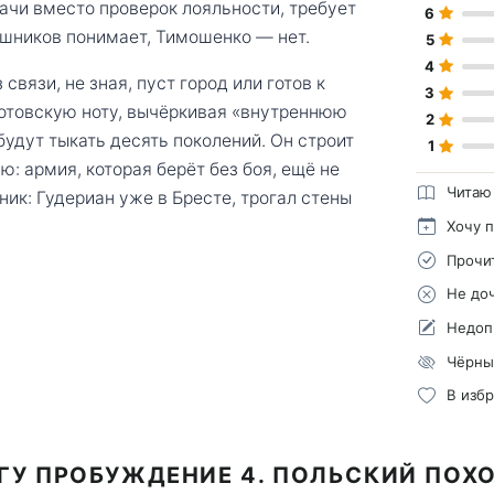
ачи вместо проверок лояльности, требует
6
ошников понимает, Тимошенко — нет.
5
4
связи, не зная, пуст город или готов к
3
лотовскую ноту, вычёркивая «внутреннюю
2
удут тыкать десять поколений. Он строит
1
ю: армия, которая берёт без боя, ещё не
Читаю
ик: Гудериан уже в Бресте, трогал стены
Хочу 
Прочи
Не до
Недоп
Чёрны
В изб
ГУ ПРОБУЖДЕНИЕ 4. ПОЛЬСКИЙ ПОХ