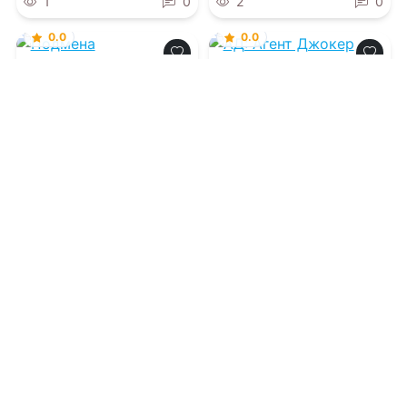
1
0
2
0
0.0
0.0
Подмена
АД: Агент Джокер
06.08.2026 -
Бекки Чейз
06.08.2026 -
Василий
Васильевич Головачев
Военная литература
Фантастика
1
0
3
0
0.0
Что мы знаем об
устройстве этого
мира?
06.08.2026 -
Сергей
Артурович Медведев