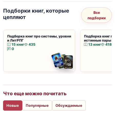
Подборки книг, которые
Все
цепляют
подборки
Подборка книг про системы, уровни
Подборка книг пр
и ЛитРПГ
истинные пары и
15 книг
435
13 книг
418
0
Что еще можно почитать
Новые
Популярные
Обсуждаемые