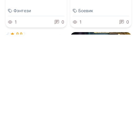
Фэнтези
Боевик
1
0
1
0
0.0
Как похитить ангела
07.08.2026 -
Татьяна
Хьюстон
0.0
Громкая тишина над
Вирити
07.08.2026 -
Тая Коу