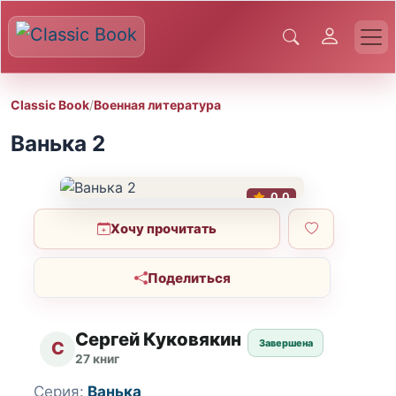
Classic Book
/
Военная литература
Ванька 2
0.0
Хочу прочитать
Поделиться
Сергей Куковякин
Завершена
С
27 книг
Серия:
Ванька