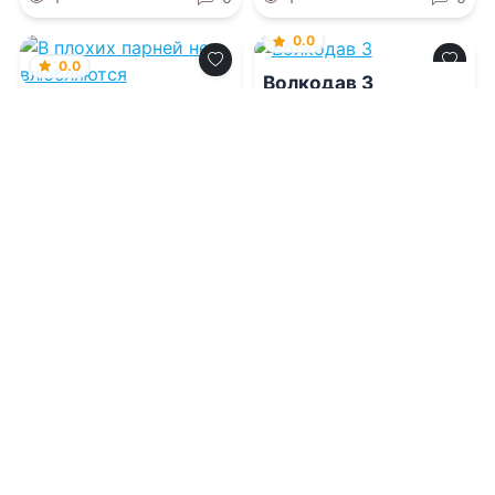
0.0
0.0
Волкодав 3
В плохих парней не
влюбляются
10.08.2026 -
Аристарх
Риддер
10.08.2026 -
Даша Коэн
Молодежная
литература
Приключения
2
0
1
0
0.0
0.0
Красивые кольца и
Выйду замуж за
сломанные судьбы
бывшего мужа
10.08.2026 -
Кэт Синглтон
10.08.2026 -
Марина