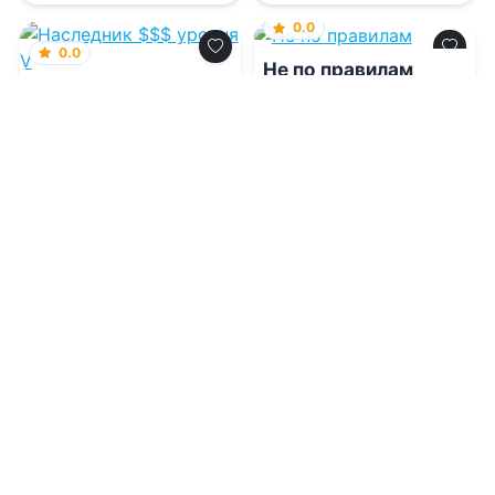
0.0
0.0
Не по правилам
Наследник $$$
уровня V
08.08.2026 -
Саша Кей
08.08.2026 -
Андрей
Еслер
,
Сириус Дрейк
Молодежная
Проза
литература
1
0
1
0
0.0
0.0
Горький хлеб
"Не"желанная
попаданка для
магов!
08.08.2026 -
Дмитрий
Чайка
08.08.2026 -
Анастасия
Максименко
Молодежная