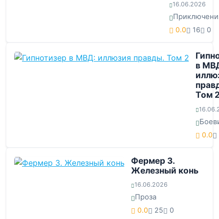
16.06.2026
Приключени
0.0
16
0
Гипн
в МВ
иллю
прав
Том 
16.06.
Боев
0.0
Фермер 3.
Железный конь
16.06.2026
Проза
0.0
25
0