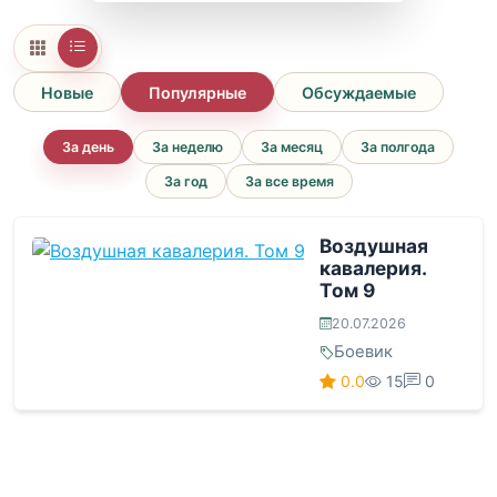
Новые
Популярные
Обсуждаемые
За день
За неделю
За месяц
За полгода
За год
За все время
Воздушная
кавалерия.
Том 9
20.07.2026
Боевик
0.0
15
0