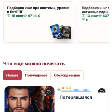
Подборка книг про системы, уровни
Подборка книг пр
и ЛитРПГ
истинные пары и
15 книг
471
0
13 книг
437
0
Что еще можно почитать
Новые
Популярные
Обсуждаемые
0.0
Потерявшаяся